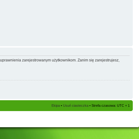
e uprawnienia zarejestrowanym użytkownikom. Zanim się zarejestrujesz,
Ekipa
•
Usuń ciasteczka
• Strefa czasowa: UTC + 1