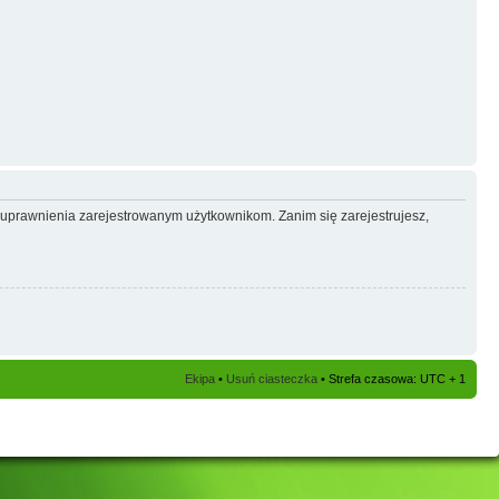
e uprawnienia zarejestrowanym użytkownikom. Zanim się zarejestrujesz,
Ekipa
•
Usuń ciasteczka
• Strefa czasowa: UTC + 1