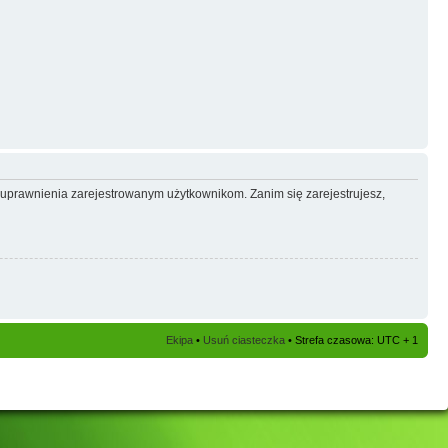
e uprawnienia zarejestrowanym użytkownikom. Zanim się zarejestrujesz,
Ekipa
•
Usuń ciasteczka
• Strefa czasowa: UTC + 1