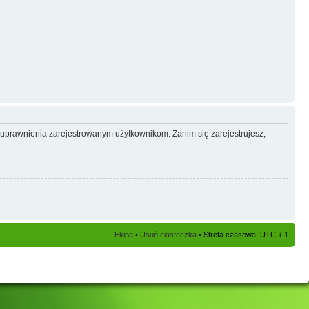
e uprawnienia zarejestrowanym użytkownikom. Zanim się zarejestrujesz,
Ekipa
•
Usuń ciasteczka
• Strefa czasowa: UTC + 1