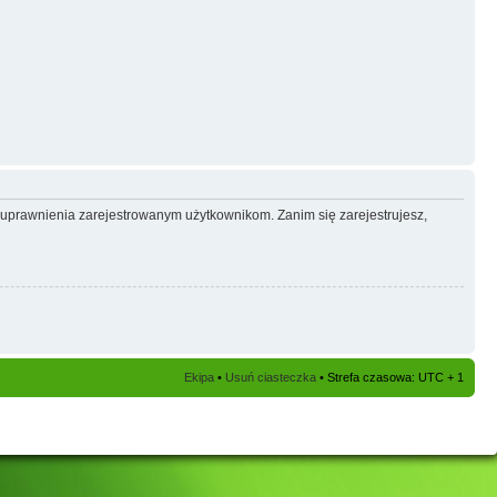
e uprawnienia zarejestrowanym użytkownikom. Zanim się zarejestrujesz,
Ekipa
•
Usuń ciasteczka
• Strefa czasowa: UTC + 1