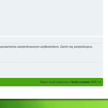
e uprawnienia zarejestrowanym użytkownikom. Zanim się zarejestrujesz,
Ekipa
•
Usuń ciasteczka
• Strefa czasowa: UTC + 1