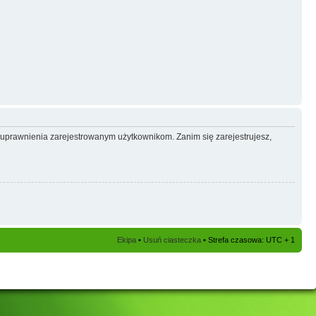
e uprawnienia zarejestrowanym użytkownikom. Zanim się zarejestrujesz,
Ekipa
•
Usuń ciasteczka
• Strefa czasowa: UTC + 1