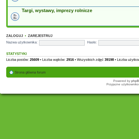
Targi, wystawy, imprezy rolnicze
ZALOGUJ
•
ZAREJESTRUJ
Nazwa użytkownika:
Hasło:
STATYSTYKI
Liczba postów:
25609
• Liczba wątków:
2916
• Wszystkich zdjęć
39198
• Liczba użytk
Strona główna forum
Powered by
php
Przyjazne użytkowniko