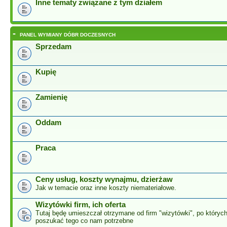
Inne tematy związane z tym działem
-
PANEL WYMIANY DÓBR DOCZESNYCH
Sprzedam
Kupię
Zamienię
Oddam
Praca
Ceny usług, koszty wynajmu, dzierżaw
Jak w temacie oraz inne koszty niemateriałowe.
Wizytówki firm, ich oferta
Tutaj będę umieszczał otrzymane od firm "wizytówki", po który
poszukać tego co nam potrzebne