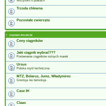
Wszystko o ptakach
Trzoda chlewna
Pozostałe zwierzęta
-
CIĄGNIKI ROLNICZE
Ceny ciągników
Jaki ciągnik wybrać???
Porównanie ciągników rożnych marek
Ursus
Polska myśl techniczna
MTZ, Belarus, Jumz, Władymirec
Gniotsja nie łamiotsja
Case IH
Claas