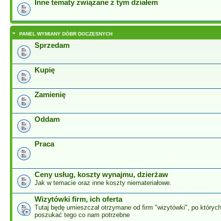
Inne tematy związane z tym działem
-
PANEL WYMIANY DÓBR DOCZESNYCH
Sprzedam
Kupię
Zamienię
Oddam
Praca
Ceny usług, koszty wynajmu, dzierżaw
Jak w temacie oraz inne koszty niemateriałowe.
Wizytówki firm, ich oferta
Tutaj będę umieszczał otrzymane od firm "wizytówki", po który
poszukać tego co nam potrzebne