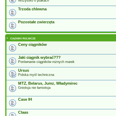
Wszystko o ptakach
Trzoda chlewna
Pozostałe zwierzęta
-
CIĄGNIKI ROLNICZE
Ceny ciągników
Jaki ciągnik wybrać???
Porównanie ciągników rożnych marek
Ursus
Polska myśl techniczna
MTZ, Belarus, Jumz, Władymirec
Gniotsja nie łamiotsja
Case IH
Claas