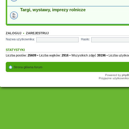
Targi, wystawy, imprezy rolnicze
ZALOGUJ
•
ZAREJESTRUJ
Nazwa użytkownika:
Hasło:
STATYSTYKI
Liczba postów:
25609
• Liczba wątków:
2916
• Wszystkich zdjęć
39196
• Liczba użytk
Strona główna forum
Powered by
php
Przyjazne użytkowniko