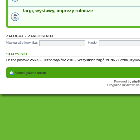
Targi, wystawy, imprezy rolnicze
ZALOGUJ
•
ZAREJESTRUJ
Nazwa użytkownika:
Hasło:
STATYSTYKI
Liczba postów:
25609
• Liczba wątków:
2916
• Wszystkich zdjęć
39196
• Liczba użytk
Strona główna forum
Powered by
php
Przyjazne użytkowniko