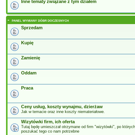
Inne tematy związane z tym działem
-
PANEL WYMIANY DÓBR DOCZESNYCH
Sprzedam
Kupię
Zamienię
Oddam
Praca
Ceny usług, koszty wynajmu, dzierżaw
Jak w temacie oraz inne koszty niemateriałowe.
Wizytówki firm, ich oferta
Tutaj będę umieszczał otrzymane od firm "wizytówki", po który
poszukać tego co nam potrzebne