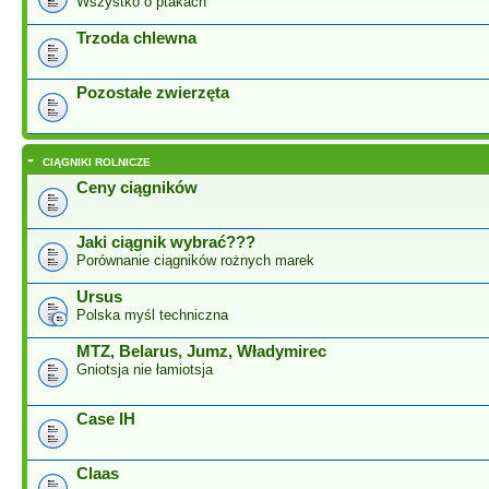
Wszystko o ptakach
Trzoda chlewna
Pozostałe zwierzęta
-
CIĄGNIKI ROLNICZE
Ceny ciągników
Jaki ciągnik wybrać???
Porównanie ciągników rożnych marek
Ursus
Polska myśl techniczna
MTZ, Belarus, Jumz, Władymirec
Gniotsja nie łamiotsja
Case IH
Claas