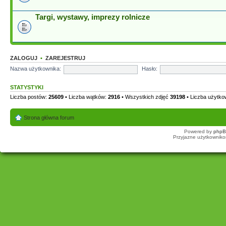
Targi, wystawy, imprezy rolnicze
ZALOGUJ
•
ZAREJESTRUJ
Nazwa użytkownika:
Hasło:
STATYSTYKI
Liczba postów:
25609
• Liczba wątków:
2916
• Wszystkich zdjęć
39198
• Liczba użytk
Strona główna forum
Powered by
php
Przyjazne użytkowniko