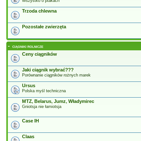
Wszystko o ptakach
Trzoda chlewna
Pozostałe zwierzęta
-
CIĄGNIKI ROLNICZE
Ceny ciągników
Jaki ciągnik wybrać???
Porównanie ciągników rożnych marek
Ursus
Polska myśl techniczna
MTZ, Belarus, Jumz, Władymirec
Gniotsja nie łamiotsja
Case IH
Claas