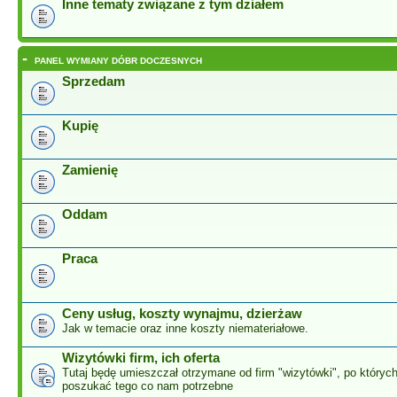
Inne tematy związane z tym działem
-
PANEL WYMIANY DÓBR DOCZESNYCH
Sprzedam
Kupię
Zamienię
Oddam
Praca
Ceny usług, koszty wynajmu, dzierżaw
Jak w temacie oraz inne koszty niemateriałowe.
Wizytówki firm, ich oferta
Tutaj będę umieszczał otrzymane od firm "wizytówki", po który
poszukać tego co nam potrzebne