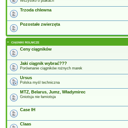
Wszystko o ptakach
Trzoda chlewna
Pozostałe zwierzęta
-
CIĄGNIKI ROLNICZE
Ceny ciągników
Jaki ciągnik wybrać???
Porównanie ciągników rożnych marek
Ursus
Polska myśl techniczna
MTZ, Belarus, Jumz, Władymirec
Gniotsja nie łamiotsja
Case IH
Claas