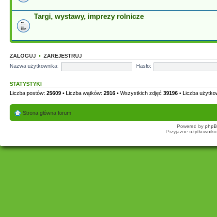
Targi, wystawy, imprezy rolnicze
ZALOGUJ
•
ZAREJESTRUJ
Nazwa użytkownika:
Hasło:
STATYSTYKI
Liczba postów:
25609
• Liczba wątków:
2916
• Wszystkich zdjęć
39196
• Liczba użytk
Strona główna forum
Powered by
php
Przyjazne użytkowniko