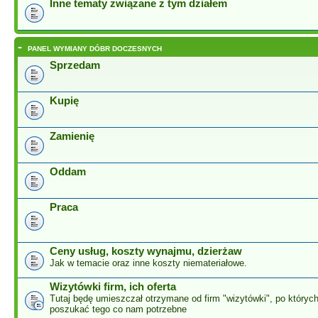
Inne tematy związane z tym działem
-
PANEL WYMIANY DÓBR DOCZESNYCH
Sprzedam
Kupię
Zamienię
Oddam
Praca
Ceny usług, koszty wynajmu, dzierżaw
Jak w temacie oraz inne koszty niemateriałowe.
Wizytówki firm, ich oferta
Tutaj będę umieszczał otrzymane od firm "wizytówki", po który
poszukać tego co nam potrzebne