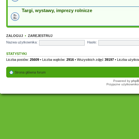
Targi, wystawy, imprezy rolnicze
ZALOGUJ
•
ZAREJESTRUJ
Nazwa użytkownika:
Hasło:
STATYSTYKI
Liczba postów:
25609
• Liczba wątków:
2916
• Wszystkich zdjęć
39197
• Liczba użytk
Strona główna forum
Powered by
php
Przyjazne użytkowniko