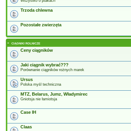
Wszystko o ptakach
Trzoda chlewna
Pozostałe zwierzęta
-
CIĄGNIKI ROLNICZE
Ceny ciągników
Jaki ciągnik wybrać???
Porównanie ciągników rożnych marek
Ursus
Polska myśl techniczna
MTZ, Belarus, Jumz, Władymirec
Gniotsja nie łamiotsja
Case IH
Claas