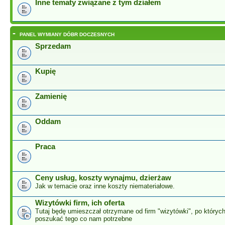
Inne tematy związane z tym działem
-
PANEL WYMIANY DÓBR DOCZESNYCH
Sprzedam
Kupię
Zamienię
Oddam
Praca
Ceny usług, koszty wynajmu, dzierżaw
Jak w temacie oraz inne koszty niemateriałowe.
Wizytówki firm, ich oferta
Tutaj będę umieszczał otrzymane od firm "wizytówki", po który
poszukać tego co nam potrzebne