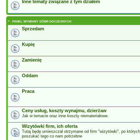
Inne tematy związane z tym działem
-
PANEL WYMIANY DÓBR DOCZESNYCH
Sprzedam
Kupię
Zamienię
Oddam
Praca
Ceny usług, koszty wynajmu, dzierżaw
Jak w temacie oraz inne koszty niemateriałowe.
Wizytówki firm, ich oferta
Tutaj będę umieszczał otrzymane od firm "wizytówki", po który
poszukać tego co nam potrzebne