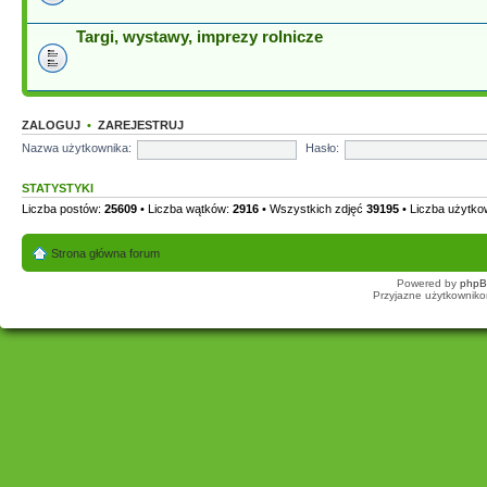
Targi, wystawy, imprezy rolnicze
ZALOGUJ
•
ZAREJESTRUJ
Nazwa użytkownika:
Hasło:
STATYSTYKI
Liczba postów:
25609
• Liczba wątków:
2916
• Wszystkich zdjęć
39195
• Liczba użytk
Strona główna forum
Powered by
php
Przyjazne użytkowniko