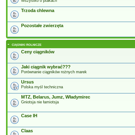
Wszystko o ptakach
Trzoda chlewna
Pozostałe zwierzęta
-
CIĄGNIKI ROLNICZE
Ceny ciągników
Jaki ciągnik wybrać???
Porównanie ciągników rożnych marek
Ursus
Polska myśl techniczna
MTZ, Belarus, Jumz, Władymirec
Gniotsja nie łamiotsja
Case IH
Claas