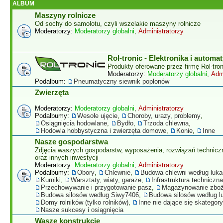
ALBUM
Maszyny rolnicze
Od sochy do samolotu, czyli wszelakie maszyny rolnicze
Moderatorzy:
Moderatorzy globalni
,
Administratorzy
Rol-tronic - Elektronika i automa
Produkty oferowane przez firmę Rol-tron
Moderatorzy:
Moderatorzy globalni
,
Adm
Podalbum:
Pneumatyczny siewnik poplonów
Zwierzęta
Moderatorzy:
Moderatorzy globalni
,
Administratorzy
Podalbumy:
Wesołe ujęcie
,
Choroby, urazy, problemy
,
Osiągnięcia hodowlane
,
Bydło
,
Trzoda chlewna
,
Hodowla hobbystyczna i zwierzęta domowe
,
Konie
,
Inne
Nasze gospodarstwa
Zdjęcia waszych gospodarstw, wyposażenia, rozwiązań technicz
oraz innych inwestycji
Moderatorzy:
Moderatorzy globalni
,
Administratorzy
Podalbumy:
Obory
,
Chlewnie
,
Budowa chlewni według luk
Kurniki
,
Warsztaty, wiaty, garaże
,
Infrastruktura techniczna
Przechowywanie i przygotowanie pasz
,
Magazynowanie zbo
Budowa silosów według Siwy7406
,
Budowa silosów według 
Domy rolników (tylko rolników)
,
Inne nie dające się skatego
Nasze sukcesy i osiągnięcia
Wasze konstrukcje