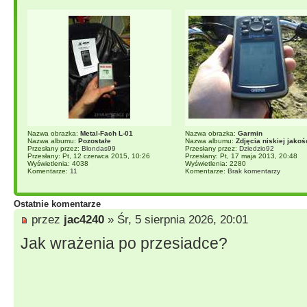
Nazwa obrazka:
Metal-Fach L-01
Nazwa obrazka:
Garmin
Nazwa albumu:
Pozostałe
Nazwa albumu:
Zdjęcia niskiej jakoś
Przesłany przez:
Blondas99
Przesłany przez:
Dziedzio92
Przesłany: Pt, 12 czerwca 2015, 10:26
Przesłany: Pt, 17 maja 2013, 20:48
Wyświetlenia: 4038
Wyświetlenia: 2280
Komentarze:
11
Komentarze:
Brak komentarzy
Ostatnie komentarze
przez
jac4240
» Śr, 5 sierpnia 2026, 20:01
Jak wrażenia po przesiadce?