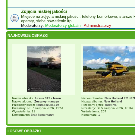
Zdjęcia niskiej jakości
Miejsce na zdjęcia niskiej jakości: telefony komórkowe, starsze 
aparaty, słabe oświetlenie itp.
Moderatorzy:
Moderatorzy globalni
,
Administratorzy
NAJNOWSZE OBRAZKI
Nazwa obrazka:
Ursus 912 i bizon
Nazwa obrazka:
New Holland TC 50
Nazwa albumu:
Zestawy maszyn
Nazwa albumu:
New Holland
Przesłany przez:
konradszuka319
Przesłany przez:
mirek767
Przesłany: Pt, 7 sierpnia 2026, 11:51
Przesłany: Śr, 5 sierpnia 2026, 18:34
Wyświetlenia: 21
Wyświetlenia: 207
Komentarze:
Brak komentarzy
Komentarz:
1
LOSOWE OBRAZKI