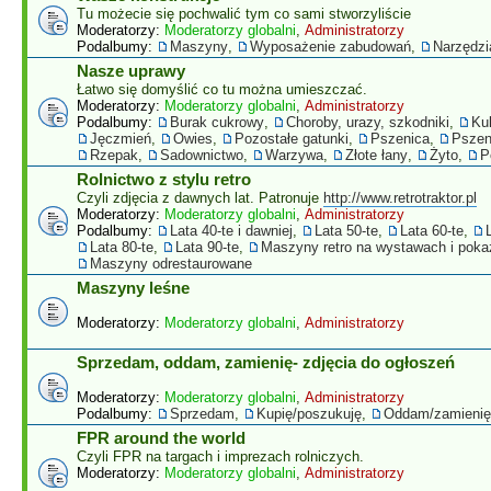
Tu możecie się pochwalić tym co sami stworzyliście
Moderatorzy:
Moderatorzy globalni
,
Administratorzy
Podalbumy:
Maszyny
,
Wyposażenie zabudowań
,
Narzędzi
Nasze uprawy
Łatwo się domyślić co tu można umieszczać.
Moderatorzy:
Moderatorzy globalni
,
Administratorzy
Podalbumy:
Burak cukrowy
,
Choroby, urazy, szkodniki
,
Ku
Jęczmień
,
Owies
,
Pozostałe gatunki
,
Pszenica
,
Pszen
Rzepak
,
Sadownictwo
,
Warzywa
,
Złote łany
,
Żyto
,
P
Rolnictwo z stylu retro
Czyli zdjęcia z dawnych lat. Patronuje
http://www.retrotraktor.pl
Moderatorzy:
Moderatorzy globalni
,
Administratorzy
Podalbumy:
Lata 40-te i dawniej
,
Lata 50-te
,
Lata 60-te
,
Lata 80-te
,
Lata 90-te
,
Maszyny retro na wystawach i pok
Maszyny odrestaurowane
Maszyny leśne
Moderatorzy:
Moderatorzy globalni
,
Administratorzy
Sprzedam, oddam, zamienię- zdjęcia do ogłoszeń
Moderatorzy:
Moderatorzy globalni
,
Administratorzy
Podalbumy:
Sprzedam
,
Kupię/poszukuję
,
Oddam/zamienię
FPR around the world
Czyli FPR na targach i imprezach rolniczych.
Moderatorzy:
Moderatorzy globalni
,
Administratorzy