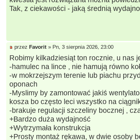
Tak, z ciekawości - jaką średnią wydajn
przez
Favorit
» Pn, 3 sierpnia 2026, 23:00
Robimy kilkadziesiąt ton rocznie, u nas 
-hamulec na lince , nie hamują równo koła
-w mokrzejszym terenie lub piachu przyd
oponach
-Myslimy by zamontować jakiś wentylato
kosza bo często leci wszystko na ciągni
-brakuje regulacji szczeliny bocznej , c
+Bardzo duża wydajność
+Wytrzymała konstrukcja
+Prosty montaż rękawa, w dwie osoby b