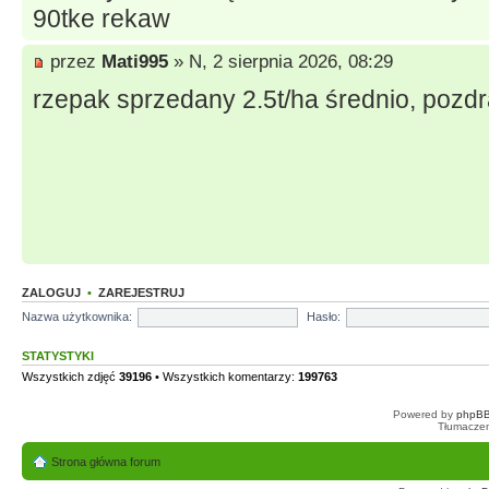
90tke rekaw
przez
Mati995
» N, 2 sierpnia 2026, 08:29
rzepak sprzedany 2.5t/ha średnio, pozd
ZALOGUJ
•
ZAREJESTRUJ
Nazwa użytkownika:
Hasło:
STATYSTYKI
Wszystkich zdjęć
39196
• Wszystkich komentarzy:
199763
Powered by
phpBB
Tłumaczen
Strona główna forum