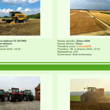
ew Holland TC 5070RS
Nazwa obrazka:
Żniwa 2026
w Holland
Nazwa albumu:
Claas
irek767
Przesłany przez:
Lukasz4255
ierpnia 2026, 18:34
Przesłany: Wt, 4 sierpnia 2026, 12:51
Wyświetlenia: 220
Komentarze:
Brak komentarzy