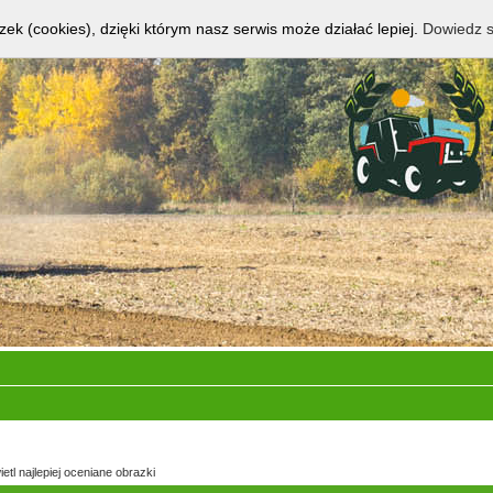
zek (cookies), dzięki którym nasz serwis może działać lepiej.
Dowiedz s
etl najlepiej oceniane obrazki