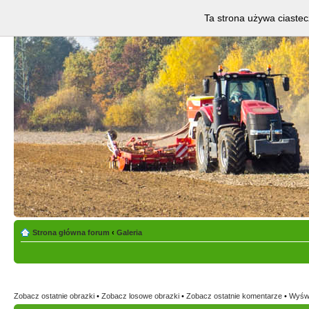
Ta strona używa ciastec
Strona główna forum
‹
Galeria
Zobacz ostatnie obrazki
•
Zobacz losowe obrazki
•
Zobacz ostatnie komentarze
•
Wyświ