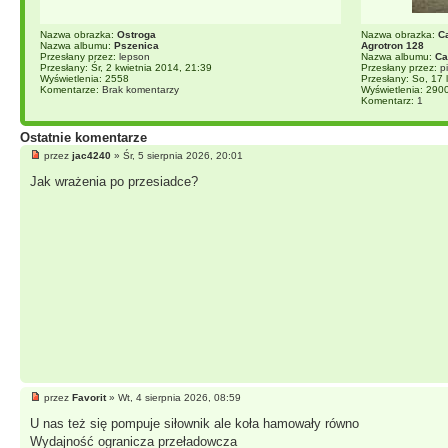
Nazwa obrazka:
Ostroga
Nazwa obrazka:
C
Nazwa albumu:
Pszenica
Agrotron 128
Przesłany przez:
lepson
Nazwa albumu:
Ca
Przesłany: Śr, 2 kwietnia 2014, 21:39
Przesłany przez:
p
Wyświetlenia: 2558
Przesłany: So, 17 
Komentarze:
Brak komentarzy
Wyświetlenia: 290
Komentarz:
1
Ostatnie komentarze
przez
jac4240
» Śr, 5 sierpnia 2026, 20:01
Jak wrażenia po przesiadce?
przez
Favorit
» Wt, 4 sierpnia 2026, 08:59
U nas też się pompuje siłownik ale koła hamowały równo
Wydajność ogranicza przeładowcza