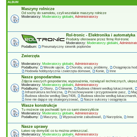
ALBUM
Maszyny rolnicze
Od sochy do samolotu, czyli wszelakie maszyny rolnicze
Moderatorzy:
Moderatorzy globalni
,
Administratorzy
Rol-tronic - Elektronika i automatyka
Produkty oferowane przez firmę Rol-tronic
Moderatorzy:
Moderatorzy globalni
,
Administrat
Podalbum:
Pneumatyczny siewnik poplonów
Zwierzęta
Moderatorzy:
Moderatorzy globalni
,
Administratorzy
Podalbumy:
Wesołe ujęcie
,
Choroby, urazy, problemy
,
Osiągnięcia ho
Hodowla hobbystyczna i zwierzęta domowe
,
Konie
,
Inne
Nasze gospodarstwa
Zdjęcia waszych gospodarstw, wyposażenia, rozwiązań technicznych, ulepsze
Moderatorzy:
Moderatorzy globalni
,
Administratorzy
Podalbumy:
Obory
,
Chlewnie
,
Budowa chlewni według lukaczmarek
,
Infrastruktura techniczna
,
Przechowywanie i przygotowanie pasz
,
Mag
Budowa silosów według Siwy7406
,
Budowa silosów według lukaczmarek
Inne nie dające się skategoryzować
,
Nasze sukcesy i osiągnięcia
Wasze konstrukcje
Tu możecie się pochwalić tym co sami stworzyliście
Moderatorzy:
Moderatorzy globalni
,
Administratorzy
Podalbumy:
Maszyny
,
Wyposażenie zabudowań
,
Narzędzia
,
Inne
Nasze uprawy
Łatwo się domyślić co tu można umieszczać.
Moderatorzy:
Moderatorzy globalni
,
Administratorzy