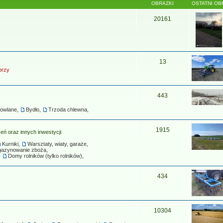
OBRAZKI
OSTATNI OB
20161
13
orzy
443
dowlane
,
Bydło
,
Trzoda chlewna
,
1915
ń oraz innych inwestycji
Kurniki
,
Warsztaty, wiaty, garaże
,
azynowanie zboża
,
,
Domy rolników (tylko rolników)
,
434
10304