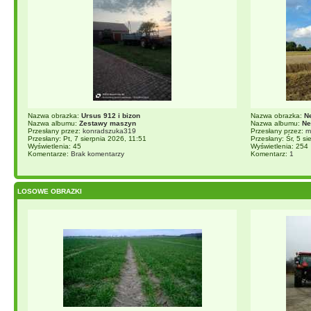
Nazwa obrazka:
Ursus 912 i bizon
Nazwa obrazka:
N
Nazwa albumu:
Zestawy maszyn
Nazwa albumu:
Ne
Przesłany przez:
konradszuka319
Przesłany przez:
m
Przesłany: Pt, 7 sierpnia 2026, 11:51
Przesłany: Śr, 5 s
Wyświetlenia: 45
Wyświetlenia: 254
Komentarze:
Brak komentarzy
Komentarz:
1
LOSOWE OBRAZKI