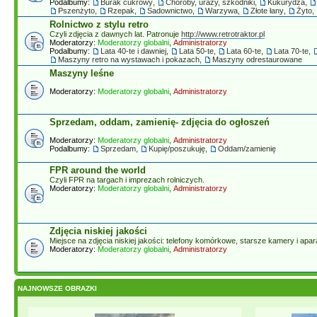
Podalbumy:
Burak cukrowy
,
Choroby, urazy, szkodniki
,
Kukurydza
,
Pszenżyto
,
Rzepak
,
Sadownictwo
,
Warzywa
,
Złote łany
,
Żyto
,
Rolnictwo z stylu retro
Czyli zdjęcia z dawnych lat. Patronuje
http://www.retrotraktor.pl
Moderatorzy:
Moderatorzy globalni
,
Administratorzy
Podalbumy:
Lata 40-te i dawniej
,
Lata 50-te
,
Lata 60-te
,
Lata 70-te
,
Maszyny retro na wystawach i pokazach
,
Maszyny odrestaurowane
Maszyny leśne
Moderatorzy:
Moderatorzy globalni
,
Administratorzy
Sprzedam, oddam, zamienię- zdjęcia do ogłoszeń
Moderatorzy:
Moderatorzy globalni
,
Administratorzy
Podalbumy:
Sprzedam
,
Kupię/poszukuję
,
Oddam/zamienię
FPR around the world
Czyli FPR na targach i imprezach rolniczych.
Moderatorzy:
Moderatorzy globalni
,
Administratorzy
Zdjęcia niskiej jakości
Miejsce na zdjęcia niskiej jakości: telefony komórkowe, starsze kamery i aparat
Moderatorzy:
Moderatorzy globalni
,
Administratorzy
NAJNOWSZE OBRAZKI