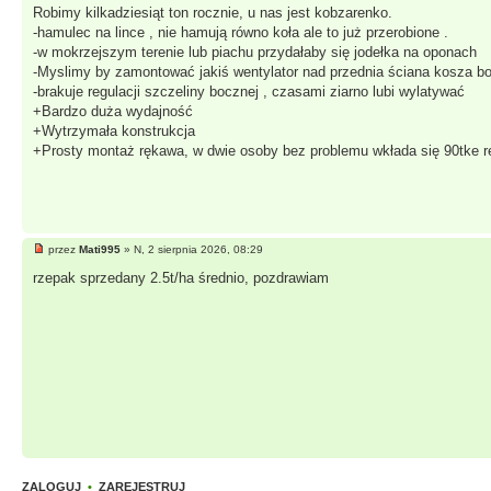
Robimy kilkadziesiąt ton rocznie, u nas jest kobzarenko.
-hamulec na lince , nie hamują równo koła ale to już przerobione .
-w mokrzejszym terenie lub piachu przydałaby się jodełka na oponach
-Myslimy by zamontować jakiś wentylator nad przednia ściana kosza bo
-brakuje regulacji szczeliny bocznej , czasami ziarno lubi wylatywać
+Bardzo duża wydajność
+Wytrzymała konstrukcja
+Prosty montaż rękawa, w dwie osoby bez problemu wkłada się 90tke 
przez
Mati995
» N, 2 sierpnia 2026, 08:29
rzepak sprzedany 2.5t/ha średnio, pozdrawiam
ZALOGUJ
•
ZAREJESTRUJ