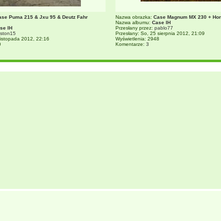
ase Puma 215 & Jxu 95 & Deutz Fahr
Nazwa obrazka:
Case Magnum MX 230 + Hor
Nazwa albumu:
Case IH
se IH
Przesłany przez:
pablo77
iston15
Przesłany: So, 25 sierpnia 2012, 21:09
listopada 2012, 22:16
Wyświetlenia: 2948
0
Komentarze:
3