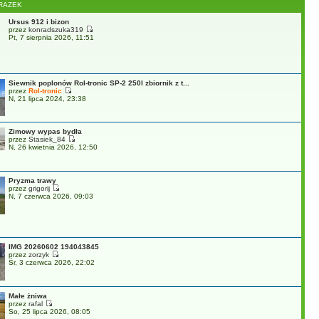
RAZEK
Ursus 912 i bizon
przez
konradszuka319
Pt, 7 sierpnia 2026, 11:51
Siewnik poplonów Rol-tronic SP-2 250l zbiornik z t...
przez
Rol-tronic
N, 21 lipca 2024, 23:38
Zimowy wypas bydła
przez
Stasiek_84
N, 26 kwietnia 2026, 12:50
Pryzma trawy
przez
grigorij
N, 7 czerwca 2026, 09:03
IMG 20260602 194043845
przez
zorzyk
Śr, 3 czerwca 2026, 22:02
Małe żniwa
przez
rafal
So, 25 lipca 2026, 08:05