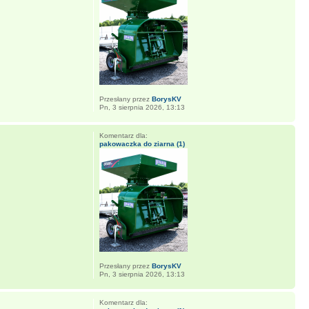
Przesłany przez
BorysKV
Pn, 3 sierpnia 2026, 13:13
Komentarz dla:
pakowaczka do ziarna (1)
Przesłany przez
BorysKV
Pn, 3 sierpnia 2026, 13:13
Komentarz dla: