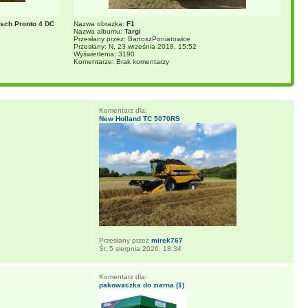
sch Pronto 4 DC
Nazwa obrazka:
F1
Nazwa albumu:
Targi
Przesłany przez:
BartoszPoniatowice
Przesłany: N, 23 września 2018, 15:52
Wyświetlenia: 3190
Komentarze:
Brak komentarzy
Komentarz dla:
New Holland TC 5070RS
Przesłany przez
mirek767
Śr, 5 sierpnia 2026, 18:34
Komentarz dla:
pakowaczka do ziarna (1)