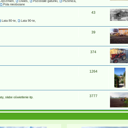
Jęczmień
,
Owies
,
Pozostałe gatunki
,
Pszenica
,
Pola nieobsiane
43
Lata 80-te
,
Lata 90-te
,
39
374
1264
3777
y, słabe oświetlenie itp.