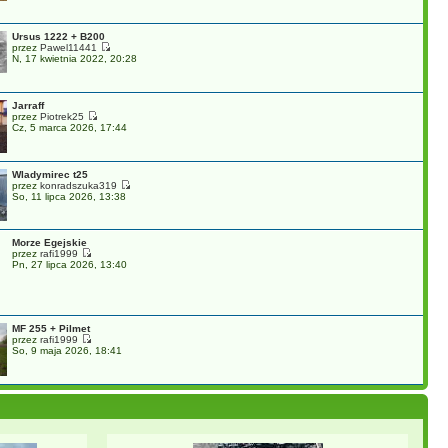
Ursus 1222 + B200
przez
Pawel11441
N, 17 kwietnia 2022, 20:28
Jarraff
przez
Piotrek25
Cz, 5 marca 2026, 17:44
Wladymirec t25
przez
konradszuka319
So, 11 lipca 2026, 13:38
Morze Egejskie
przez
rafi1999
Pn, 27 lipca 2026, 13:40
MF 255 + Pilmet
przez
rafi1999
So, 9 maja 2026, 18:41