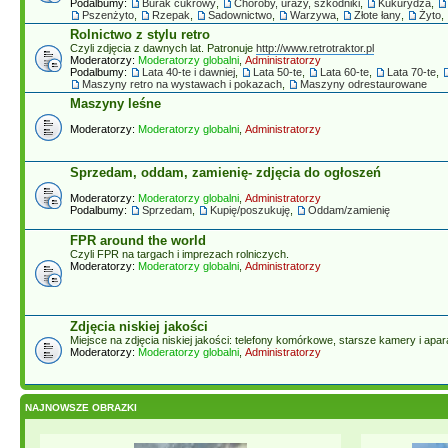
Podalbumy:
Burak cukrowy
,
Choroby, urazy, szkodniki
,
Kukurydza
,
Pszenżyto
,
Rzepak
,
Sadownictwo
,
Warzywa
,
Złote łany
,
Żyto
,
Rolnictwo z stylu retro
Czyli zdjęcia z dawnych lat. Patronuje
http://www.retrotraktor.pl
Moderatorzy:
Moderatorzy globalni
,
Administratorzy
Podalbumy:
Lata 40-te i dawniej
,
Lata 50-te
,
Lata 60-te
,
Lata 70-te
,
Maszyny retro na wystawach i pokazach
,
Maszyny odrestaurowane
Maszyny leśne
Moderatorzy:
Moderatorzy globalni
,
Administratorzy
Sprzedam, oddam, zamienię- zdjęcia do ogłoszeń
Moderatorzy:
Moderatorzy globalni
,
Administratorzy
Podalbumy:
Sprzedam
,
Kupię/poszukuję
,
Oddam/zamienię
FPR around the world
Czyli FPR na targach i imprezach rolniczych.
Moderatorzy:
Moderatorzy globalni
,
Administratorzy
Zdjęcia niskiej jakości
Miejsce na zdjęcia niskiej jakości: telefony komórkowe, starsze kamery i aparat
Moderatorzy:
Moderatorzy globalni
,
Administratorzy
NAJNOWSZE OBRAZKI