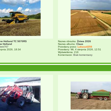
ew Holland TC 5070RS
Nazwa obrazka:
Żniwa 2026
w Holland
Nazwa albumu:
Claas
irek767
Przesłany przez:
Lukasz4255
ierpnia 2026, 18:34
Przesłany: Wt, 4 sierpnia 2026, 12:51
Wyświetlenia: 216
Komentarze:
Brak komentarzy