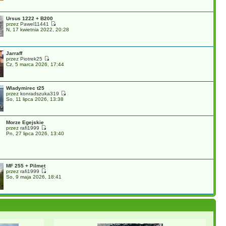
Ursus 1222 + B200
przez
Pawel11441
N, 17 kwietnia 2022, 20:28
Jarraff
przez
Piotrek25
Cz, 5 marca 2026, 17:44
Wladymirec t25
przez
konradszuka319
So, 11 lipca 2026, 13:38
Morze Egejskie
przez
rafi1999
Pn, 27 lipca 2026, 13:40
MF 255 + Pilmet
przez
rafi1999
So, 9 maja 2026, 18:41