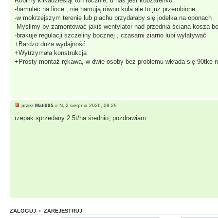
Robimy kilkadziesiąt ton rocznie, u nas jest kobzarenko.
-hamulec na lince , nie hamują równo koła ale to już przerobione .
-w mokrzejszym terenie lub piachu przydałaby się jodełka na oponach
-Myslimy by zamontować jakiś wentylator nad przednia ściana kosza bo
-brakuje regulacji szczeliny bocznej , czasami ziarno lubi wylatywać
+Bardzo duża wydajność
+Wytrzymała konstrukcja
+Prosty montaż rękawa, w dwie osoby bez problemu wkłada się 90tke 
przez
Mati995
» N, 2 sierpnia 2026, 08:29
rzepak sprzedany 2.5t/ha średnio, pozdrawiam
ZALOGUJ
•
ZAREJESTRUJ