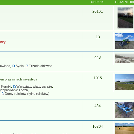
OBRAZKI
OSTATNI OB
20161
13
orzy
443
dowlane
,
Bydło
,
Trzoda chlewna
,
1915
ń oraz innych inwestycji
Kurniki
,
Warsztaty, wiaty, garaże
,
azynowanie zboża
,
,
Domy rolników (tylko rolników)
,
434
10304