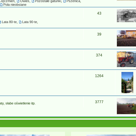
Jęczmień
,
Owies
,
Pozostałe gatunki
,
Pszenica
,
Pola nieobsiane
43
Lata 80-te
,
Lata 90-te
,
39
374
1264
3777
y, słabe oświetlenie itp.