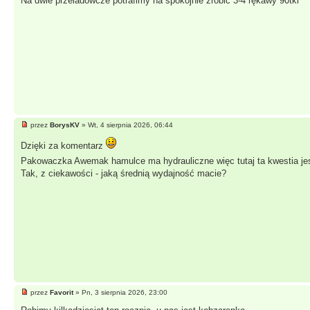
Na dwie przeladowcze potrafimy na spokojnie zrobić 3-4 rękawy 90tki
przez
BorysKV
» Wt, 4 sierpnia 2026, 06:44
Dzięki za komentarz
Pakowaczka Awemak hamulce ma hydrauliczne więc tutaj ta kwestia je
Tak, z ciekawości - jaką średnią wydajność macie?
przez
Favorit
» Pn, 3 sierpnia 2026, 23:00