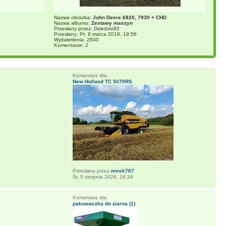
Nazwa obrazka:
John Deere 6820, 7930 + CHD
Nazwa albumu:
Zestawy maszyn
Przesłany przez:
Dziedzio92
Przesłany: Pt, 8 marca 2019, 19:56
Wyświetlenia: 2840
Komentarze:
2
Komentarz dla:
New Holland TC 5070RS
Przesłany przez
mirek767
Śr, 5 sierpnia 2026, 18:34
Komentarz dla:
pakowaczka do ziarna (1)