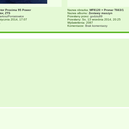
etor Proxima 95 Power
Nazwa obrazka:
MF8120 + Pronar T663/1
tor, ZTS
Nazwa albumu:
Zestawy maszyn
artoszPoniatowice
Przesłany przez:
godziu89
stycznia 2014, 17:07
Przesłany: So, 13 września 2014, 20:25
1
Wyświetlenia: 2087
Komentarze:
Brak komentarzy