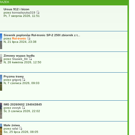
RAZEK
Ursus 912 i bizon
przez
konradszuka319
Pt, 7 sierpnia 2026, 11:51
Siewnik poplonów Rol-tronic SP-2 250l zbiornik z t...
przez
Rol-tronic
N, 21 lipca 2024, 23:38
Zimowy wypas bydła
przez
Stasiek_84
N, 26 kwietnia 2026, 12:50
Pryzma trawy
przez
grigorij
N, 7 czerwca 2026, 09:03
IMG 20260602 194043845
przez
zorzyk
Śr, 3 czerwca 2026, 22:02
Małe żniwa
przez
rafal
So, 25 lipca 2026, 08:05