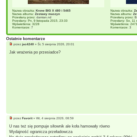
Nazwa obrazka:
Krone BIG X 480 i 5465
Nazwa obrazka:
Z
Nazwa albumu:
Zestawy maszyn
Nazwa albumu:
Ze
Przesłany przez:
damian.nd
Przesłany przez:
B
Przesłany: Pn, 9 listopada 2015, 23:33
Przesłany: So, 11 
Wyświetlenia: 3228
Wyświetlenia: 247
Komentarze:
7
Komentarze:
3
Ostatnie komentarze
przez
jac4240
» Śr, 5 sierpnia 2026, 20:01
Jak wrażenia po przesiadce?
przez
Favorit
» Wt, 4 sierpnia 2026, 08:59
U nas też się pompuje siłownik ale koła hamowały równo
Wydajność ogranicza przeładowcza