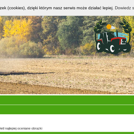
zek (cookies), dzięki którym nasz serwis może działać lepiej.
Dowiedz s
etl najlepiej oceniane obrazki