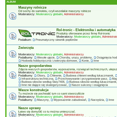
ALBUM
Maszyny rolnicze
Od sochy do samolotu, czyli wszelakie maszyny rolnicze
Moderatorzy:
Moderatorzy globalni
,
Administratorzy
Rol-tronic - Elektronika i automatyka
Produkty oferowane przez firmę Rol-tronic
Moderatorzy:
Moderatorzy globalni
,
Administrat
Podalbum:
Pneumatyczny siewnik poplonów
Zwierzęta
Moderatorzy:
Moderatorzy globalni
,
Administratorzy
Podalbumy:
Wesołe ujęcie
,
Choroby, urazy, problemy
,
Osiągnięcia ho
Hodowla hobbystyczna i zwierzęta domowe
,
Konie
,
Inne
Nasze gospodarstwa
Zdjęcia waszych gospodarstw, wyposażenia, rozwiązań technicznych, ulepsze
Moderatorzy:
Moderatorzy globalni
,
Administratorzy
Podalbumy:
Obory
,
Chlewnie
,
Budowa chlewni według lukaczmarek
,
Infrastruktura techniczna
,
Przechowywanie i przygotowanie pasz
,
Mag
Budowa silosów według Siwy7406
,
Budowa silosów według lukaczmarek
Inne nie dające się skategoryzować
,
Nasze sukcesy i osiągnięcia
Wasze konstrukcje
Tu możecie się pochwalić tym co sami stworzyliście
Moderatorzy:
Moderatorzy globalni
,
Administratorzy
Podalbumy:
Maszyny
,
Wyposażenie zabudowań
,
Narzędzia
,
Inne
Nasze uprawy
Łatwo się domyślić co tu można umieszczać.
Moderatorzy:
Moderatorzy globalni
,
Administratorzy