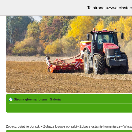
Ta strona używa ciastec
Strona główna forum
‹
Galeria
Zobacz ostatnie obrazki
•
Zobacz losowe obrazki
•
Zobacz ostatnie komentarze
•
Wyświ