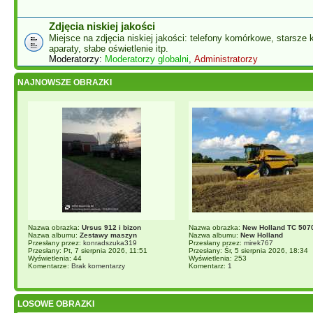
Zdjęcia niskiej jakości
Miejsce na zdjęcia niskiej jakości: telefony komórkowe, starsze 
aparaty, słabe oświetlenie itp.
Moderatorzy:
Moderatorzy globalni
,
Administratorzy
NAJNOWSZE OBRAZKI
Nazwa obrazka:
Ursus 912 i bizon
Nazwa obrazka:
New Holland TC 50
Nazwa albumu:
Zestawy maszyn
Nazwa albumu:
New Holland
Przesłany przez:
konradszuka319
Przesłany przez:
mirek767
Przesłany: Pt, 7 sierpnia 2026, 11:51
Przesłany: Śr, 5 sierpnia 2026, 18:34
Wyświetlenia: 44
Wyświetlenia: 253
Komentarze:
Brak komentarzy
Komentarz:
1
LOSOWE OBRAZKI