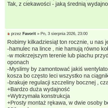
Tak, z ciekawości - jaką średnią wydajn
przez
Favorit
» Pn, 3 sierpnia 2026, 23:00
Robimy kilkadziesiąt ton rocznie, u nas 
-hamulec na lince , nie hamują równo koła
-w mokrzejszym terenie lub piachu przyd
oponach
-Myslimy by zamontować jakiś wentylato
kosza bo często leci wszystko na ciągni
-brakuje regulacji szczeliny bocznej , c
+Bardzo duża wydajność
+Wytrzymała konstrukcja
+Prosty montaż rękawa, w dwie osoby b