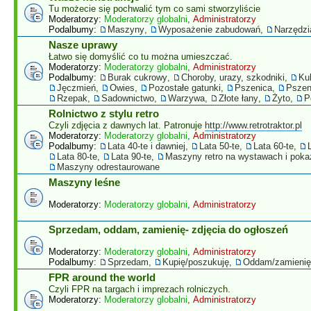
Tu możecie się pochwalić tym co sami stworzyliście
Moderatorzy:
Moderatorzy globalni
,
Administratorzy
Podalbumy:
Maszyny
,
Wyposażenie zabudowań
,
Narzędzi
Nasze uprawy
Łatwo się domyślić co tu można umieszczać.
Moderatorzy:
Moderatorzy globalni
,
Administratorzy
Podalbumy:
Burak cukrowy
,
Choroby, urazy, szkodniki
,
Ku
Jęczmień
,
Owies
,
Pozostałe gatunki
,
Pszenica
,
Pszen
Rzepak
,
Sadownictwo
,
Warzywa
,
Złote łany
,
Żyto
,
P
Rolnictwo z stylu retro
Czyli zdjęcia z dawnych lat. Patronuje
http://www.retrotraktor.pl
Moderatorzy:
Moderatorzy globalni
,
Administratorzy
Podalbumy:
Lata 40-te i dawniej
,
Lata 50-te
,
Lata 60-te
,
Lata 80-te
,
Lata 90-te
,
Maszyny retro na wystawach i pok
Maszyny odrestaurowane
Maszyny leśne
Moderatorzy:
Moderatorzy globalni
,
Administratorzy
Sprzedam, oddam, zamienię- zdjęcia do ogłoszeń
Moderatorzy:
Moderatorzy globalni
,
Administratorzy
Podalbumy:
Sprzedam
,
Kupię/poszukuję
,
Oddam/zamienię
FPR around the world
Czyli FPR na targach i imprezach rolniczych.
Moderatorzy:
Moderatorzy globalni
,
Administratorzy