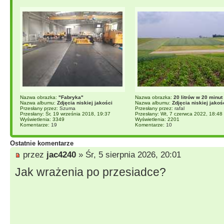
Nazwa obrazka:
"Fabryka"
Nazwa obrazka:
20 litrów w 20 minut
Nazwa albumu:
Zdjęcia niskiej jakości
Nazwa albumu:
Zdjęcia niskiej jakoś
Przesłany przez:
Szuma
Przesłany przez:
rafal
Przesłany: Śr, 19 września 2018, 19:37
Przesłany: Wt, 7 czerwca 2022, 18:48
Wyświetlenia: 3349
Wyświetlenia: 2201
Komentarze:
19
Komentarze:
10
Ostatnie komentarze
przez
jac4240
» Śr, 5 sierpnia 2026, 20:01
Jak wrażenia po przesiadce?