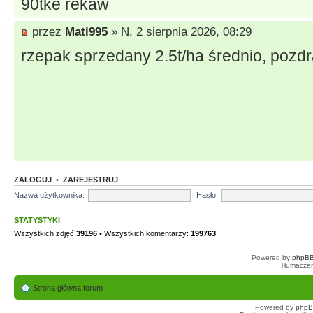
90tke rekaw
przez
Mati995
» N, 2 sierpnia 2026, 08:29
rzepak sprzedany 2.5t/ha średnio, pozd
ZALOGUJ
•
ZAREJESTRUJ
Nazwa użytkownika:
Hasło:
STATYSTYKI
Wszystkich zdjęć
39196
• Wszystkich komentarzy:
199763
Powered by
phpBB
Tłumaczen
Strona główna forum
Powered by
php