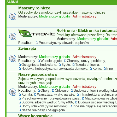
ALBUM
Maszyny rolnicze
Od sochy do samolotu, czyli wszelakie maszyny rolnicze
Moderatorzy:
Moderatorzy globalni
,
Administratorzy
Rol-tronic - Elektronika i automa
Produkty oferowane przez firmę Rol-tron
Moderatorzy:
Moderatorzy globalni
,
Adm
Podalbum:
Pneumatyczny siewnik poplonów
Zwierzęta
Moderatorzy:
Moderatorzy globalni
,
Administratorzy
Podalbumy:
Wesołe ujęcie
,
Choroby, urazy, problemy
,
Osiągnięcia hodowlane
,
Bydło
,
Trzoda chlewna
,
Hodowla hobbystyczna i zwierzęta domowe
,
Konie
,
Inne
Nasze gospodarstwa
Zdjęcia waszych gospodarstw, wyposażenia, rozwiązań technicz
oraz innych inwestycji
Moderatorzy:
Moderatorzy globalni
,
Administratorzy
Podalbumy:
Obory
,
Chlewnie
,
Budowa chlewni według luk
Kurniki
,
Warsztaty, wiaty, garaże
,
Infrastruktura techniczna
Przechowywanie i przygotowanie pasz
,
Magazynowanie zbo
Budowa silosów według Siwy7406
,
Budowa silosów według 
Domy rolników (tylko rolników)
,
Inne nie dające się skatego
Nasze sukcesy i osiągnięcia
Wasze konstrukcje