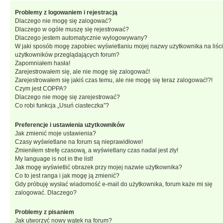
Problemy z logowaniem i rejestracją
Dlaczego nie mogę się zalogować?
Dlaczego w ogóle muszę się rejestrować?
Dlaczego jestem automatycznie wylogowywany?
W jaki sposób mogę zapobiec wyświetlaniu mojej nazwy użytkownika na liśc
użytkowników przeglądających forum?
Zapomniałem hasła!
Zarejestrowałem się, ale nie mogę się zalogować!
Zarejestrowałem się jakiś czas temu, ale nie mogę się teraz zalogować!?!
Czym jest COPPA?
Dlaczego nie mogę się zarejestrować?
Co robi funkcja „Usuń ciasteczka”?
Preferencje i ustawienia użytkowników
Jak zmienić moje ustawienia?
Czasy wyświetlane na forum są nieprawidłowe!
Zmieniłem strefę czasową, a wyświetlany czas nadal jest zły!
My language is not in the list!
Jak mogę wyświetlić obrazek przy mojej nazwie użytkownika?
Co to jest ranga i jak mogę ją zmienić?
Gdy próbuję wysłać wiadomość e-mail do użytkownika, forum każe mi się
zalogować. Dlaczego?
Problemy z pisaniem
Jak utworzyć nowy wątek na forum?