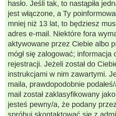
hasło. Jeśli tak, to nastąpiła j
jest włączone, a Ty poinformował
mniej niż 13 lat, to będziesz mu
adres e-mail. Niektóre fora wyma
aktywowane przez Ciebie albo p
mógł się zalogować; informacja 
rejestracji. Jeżeli został do Cie
instrukcjami w nim zawartymi. J
maila, prawdopodobnie podałeś/a
mail został zaklasyfikowany jako
jesteś pewny/a, że podany przez 
spróbuj skontaktować się z admi