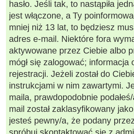
hasło. Jeśli tak, to nastąpiła j
jest włączone, a Ty poinformował
mniej niż 13 lat, to będziesz mu
adres e-mail. Niektóre fora wyma
aktywowane przez Ciebie albo p
mógł się zalogować; informacja 
rejestracji. Jeżeli został do Cie
instrukcjami w nim zawartymi. J
maila, prawdopodobnie podałeś/a
mail został zaklasyfikowany jako
jesteś pewny/a, że podany przez 
spróbuj skontaktować się z admi