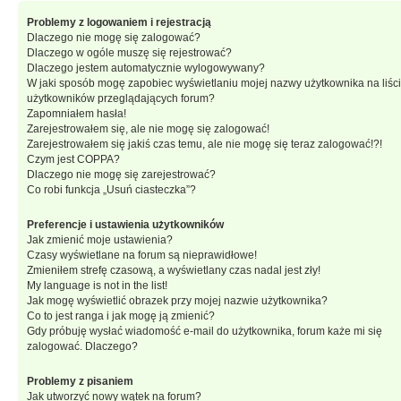
Problemy z logowaniem i rejestracją
Dlaczego nie mogę się zalogować?
Dlaczego w ogóle muszę się rejestrować?
Dlaczego jestem automatycznie wylogowywany?
W jaki sposób mogę zapobiec wyświetlaniu mojej nazwy użytkownika na liśc
użytkowników przeglądających forum?
Zapomniałem hasła!
Zarejestrowałem się, ale nie mogę się zalogować!
Zarejestrowałem się jakiś czas temu, ale nie mogę się teraz zalogować!?!
Czym jest COPPA?
Dlaczego nie mogę się zarejestrować?
Co robi funkcja „Usuń ciasteczka”?
Preferencje i ustawienia użytkowników
Jak zmienić moje ustawienia?
Czasy wyświetlane na forum są nieprawidłowe!
Zmieniłem strefę czasową, a wyświetlany czas nadal jest zły!
My language is not in the list!
Jak mogę wyświetlić obrazek przy mojej nazwie użytkownika?
Co to jest ranga i jak mogę ją zmienić?
Gdy próbuję wysłać wiadomość e-mail do użytkownika, forum każe mi się
zalogować. Dlaczego?
Problemy z pisaniem
Jak utworzyć nowy wątek na forum?