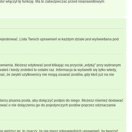
ator włączył tę funkcję. Ma to zabezpieczać przed nieprawidłowym
rejestrować. Lista Twoich uprawnień w każdym dziale jest wyświetlana pod
prawnienia. Możesz edytować post klikając na przycisk „edytuj” przy wybranym
ś i kiedy zrobiłeś to ostatni raz. Informacja ta wyświetli się tylko wtedy,
uważ, że zwykli użytkownicy nie mogą usuwać postów, gdy ktoś już na nie
larzu pisania posta, aby dołączyć podpis do niego. Możesz również dodawać
dować o nie dołączeniu go do pojedynczych postów poprzez odznaczanie
nie widzisz jej, to znaczy, że nie masz odpowiednich uprawnień, by tworzyć