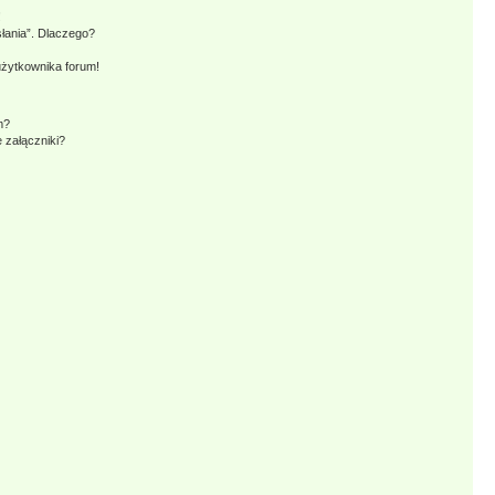
!
słania”. Dlaczego?
użytkownika forum!
m?
 załączniki?