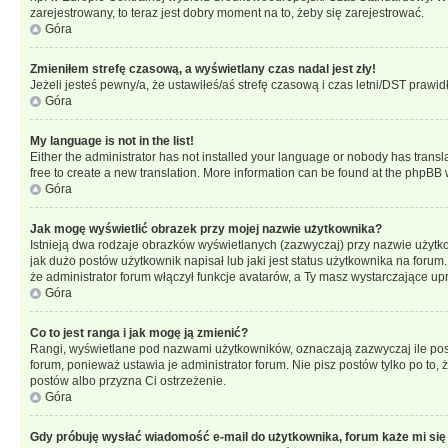
zarejestrowany, to teraz jest dobry moment na to, żeby się zarejestrować.
Góra
Zmieniłem strefę czasową, a wyświetlany czas nadal jest zły!
Jeżeli jesteś pewny/a, że ustawiłeś/aś strefę czasową i czas letni/DST prawi
Góra
My language is not in the list!
Either the administrator has not installed your language or nobody has transla
free to create a new translation. More information can be found at the phpBB 
Góra
Jak mogę wyświetlić obrazek przy mojej nazwie użytkownika?
Istnieją dwa rodzaje obrazków wyświetlanych (zazwyczaj) przy nazwie użytk
jak dużo postów użytkownik napisał lub jaki jest status użytkownika na foru
że administrator forum włączył funkcje avatarów, a Ty masz wystarczające up
Góra
Co to jest ranga i jak mogę ją zmienić?
Rangi, wyświetlane pod nazwami użytkowników, oznaczają zazwyczaj ile postó
forum, ponieważ ustawia je administrator forum. Nie pisz postów tylko po to, 
postów albo przyzna Ci ostrzeżenie.
Góra
Gdy próbuję wysłać wiadomość e-mail do użytkownika, forum każe mi się