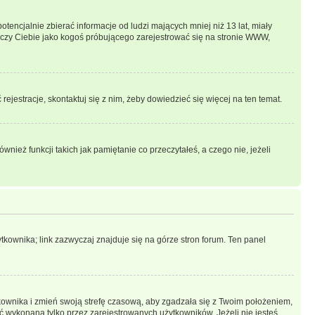
ncjalnie zbierać informacje od ludzi mających mniej niż 13 lat, miały
tyczy Ciebie jako kogoś próbującego zarejestrować się na stronie WWW,
rejestracje, skontaktuj się z nim, żeby dowiedzieć się więcej na ten temat.
ież funkcji takich jak pamiętanie co przeczytałeś, a czego nie, jeżeli
kownika; link zazwyczaj znajduje się na górze stron forum. Ten panel
ytkownika i zmień swoją strefę czasową, aby zgadzała się z Twoim położeniem,
 wykonana tylko przez zarejestrowanych użytkowników. Jeżeli nie jesteś