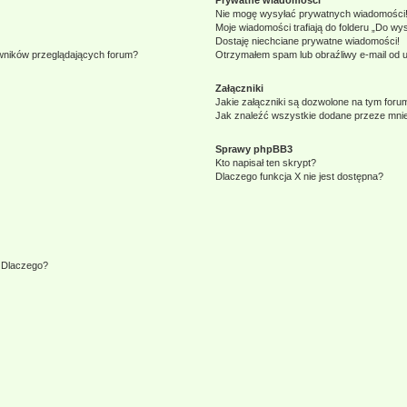
Prywatne wiadomości
Nie mogę wysyłać prywatnych wiadomości
Moje wiadomości trafiają do folderu „Do wy
Dostaję niechciane prywatne wiadomości!
owników przeglądających forum?
Otrzymałem spam lub obraźliwy e-mail od 
Załączniki
Jakie załączniki są dozwolone na tym foru
Jak znaleźć wszystkie dodane przeze mnie
Sprawy phpBB3
Kto napisał ten skrypt?
Dlaczego funkcja X nie jest dostępna?
. Dlaczego?