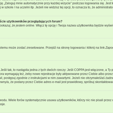
 „Zaloguj mnie automatycznie przy każdej wizycie” podczas logowania się. Jest to
szkole / na uczelni itp. Jeżeli nie widzisz tej opcji, to oznacza to, że administrato
iście użytkowników przeglądających forum?
pokazuj, że jestem online
. Włącz tę opcję i Twoja nazwa użytkownika będzie wyświe
lemu może zostać zresetowane. Przejdź na stronę logowania i kliknij na link
Zapo
li tak, to nastąpiła jedna z tych dwóch rzeczy: Jeśli COPPA jest włączone, a Ty po
fora wymagają też, żeby nowe rejestracje były aktywowane przez Ciebie albo przez
mail, postępuj zgodnie z instrukcjami w nim zawartymi. Jeżeli nie otrzymałeś/aś ż
pewny/a, że podany przez Ciebie adres e-mail jest prawidłowy, spróbuj skontaktować
odu. Wiele forów systematycznie usuwa użytkowników, którzy nic nie pisali przez d
sje.