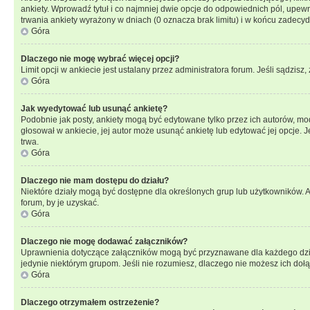
ankiety. Wprowadź tytuł i co najmniej dwie opcje do odpowiednich pól, upewni
trwania ankiety wyrażony w dniach (0 oznacza brak limitu) i w końcu zadec
Góra
Dlaczego nie mogę wybrać więcej opcji?
Limit opcji w ankiecie jest ustalany przez administratora forum. Jeśli sądzisz,
Góra
Jak wyedytować lub usunąć ankietę?
Podobnie jak posty, ankiety mogą być edytowane tylko przez ich autorów, mod
głosował w ankiecie, jej autor może usunąć ankietę lub edytować jej opcje. 
trwa.
Góra
Dlaczego nie mam dostępu do działu?
Niektóre działy mogą być dostępne dla określonych grup lub użytkowników. 
forum, by je uzyskać.
Góra
Dlaczego nie mogę dodawać załączników?
Uprawnienia dotyczące załączników mogą być przyznawane dla każdego działu
jedynie niektórym grupom. Jeśli nie rozumiesz, dlaczego nie możesz ich dołąc
Góra
Dlaczego otrzymałem ostrzeżenie?