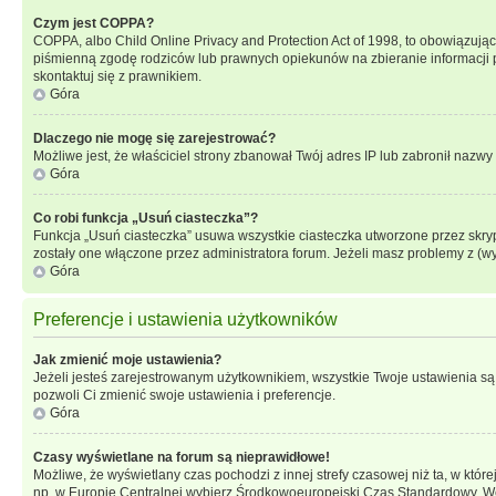
Czym jest COPPA?
COPPA, albo Child Online Privacy and Protection Act of 1998, to obowiązują
piśmienną zgodę rodziców lub prawnych opiekunów na zbieranie informacji pr
skontaktuj się z prawnikiem.
Góra
Dlaczego nie mogę się zarejestrować?
Możliwe jest, że właściciel strony zbanował Twój adres IP lub zabronił nazwy 
Góra
Co robi funkcja „Usuń ciasteczka”?
Funkcja „Usuń ciasteczka” usuwa wszystkie ciasteczka utworzone przez skrypt
zostały one włączone przez administratora forum. Jeżeli masz problemy z (
Góra
Preferencje i ustawienia użytkowników
Jak zmienić moje ustawienia?
Jeżeli jesteś zarejestrowanym użytkownikiem, wszystkie Twoje ustawienia są
pozwoli Ci zmienić swoje ustawienia i preferencje.
Góra
Czasy wyświetlane na forum są nieprawidłowe!
Możliwe, że wyświetlany czas pochodzi z innej strefy czasowej niż ta, w któ
np. w Europie Centralnej wybierz Środkowoeuropejski Czas Standardowy. Weź