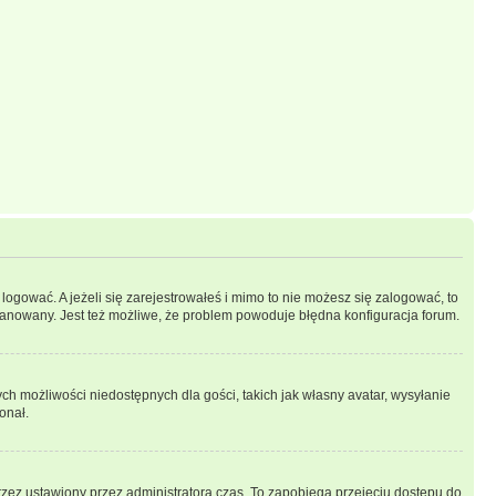
logować. A jeżeli się zarejestrowałeś i mimo to nie możesz się zalogować, to
 zbanowany. Jest też możliwe, że problem powoduje błędna konfiguracja forum.
ych możliwości niedostępnych dla gości, takich jak własny avatar, wysyłanie
onał.
rzez ustawiony przez administratora czas. To zapobiega przejęciu dostępu do