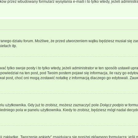
w przez wbudowany formularz wysyłania e-maili i to tylko wtedy, jeżeli administr
branego działu forum. Możliwe, że przed utworzeniem wątku będziesz musiał się za
etach itp.
ać tylko swoje posty i to tylko wtedy, jeżeli administrator w ten sposób ustawił u
owiedział na ten post, pod Twoim postem pojawi się informacja, ile razy go edytowałe
ytował post, choć oni mogą zostawić notatkę z informacją dlaczego go edytowali. Za
lu użytkownika. Gdy już to zrobisz, możesz zaznaczyć pole
Dołącz podpis
w formu
edniego pola w panelu użytkownika. Kiedy to zrobisz, będziesz mógł nadal decy
nij zakładkę „Tworzenie ankiety” znajdującą się poniżej głównego formularza; jeśli 