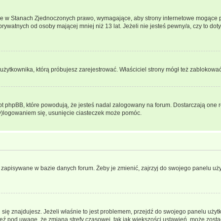
ce w Stanach Zjednoczonych prawo, wymagające, aby strony internetowe mogące pote
ywatnych od osoby mającej mniej niż 13 lat. Jeżeli nie jesteś pewny/a, czy to do
użytkownika, którą próbujesz zarejestrować. Właściciel strony mógł też zablokować 
 phpBB, które powodują, że jesteś nadal zalogowany na forum. Dostarczają one równ
wy)logowaniem się, usunięcie ciasteczek może pomóc.
 zapisywane w bazie danych forum. Żeby je zmienić, zajrzyj do swojego panelu użyt
rej się znajdujesz. Jeżeli właśnie to jest problemem, przejdź do swojego panelu uż
 pod uwagę, że zmiana strefy czasowej, tak jak większości ustawień, może zostać