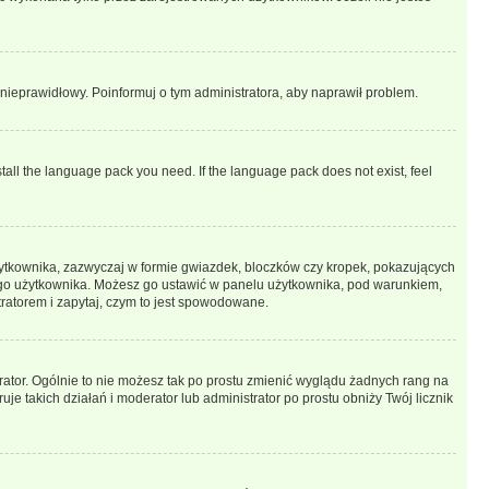
t nieprawidłowy. Poinformuj o tym administratora, aby naprawił problem.
stall the language pack you need. If the language pack does not exist, feel
żytkownika, zazwyczaj w formie gwiazdek, bloczków czy kropek, pokazujących
ażdego użytkownika. Możesz go ustawić w panelu użytkownika, pod warunkiem,
tratorem i zapytaj, czym to jest spowodowane.
rator. Ogólnie to nie możesz tak po prostu zmienić wyglądu żadnych rang na
uje takich działań i moderator lub administrator po prostu obniży Twój licznik