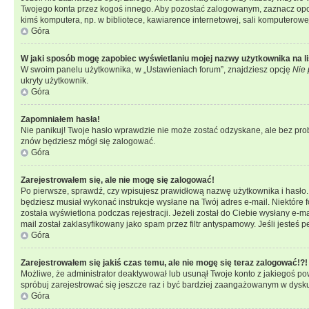
Twojego konta przez kogoś innego. Aby pozostać zalogowanym, zaznacz opcję
kimś komputera, np. w bibliotece, kawiarence internetowej, sali komputerowej w 
Góra
W jaki sposób mogę zapobiec wyświetlaniu mojej nazwy użytkownika na l
W swoim panelu użytkownika, w „Ustawieniach forum”, znajdziesz opcję
Nie 
ukryty użytkownik.
Góra
Zapomniałem hasła!
Nie panikuj! Twoje hasło wprawdzie nie może zostać odzyskane, ale bez prob
znów będziesz mógł się zalogować.
Góra
Zarejestrowałem się, ale nie mogę się zalogować!
Po pierwsze, sprawdź, czy wpisujesz prawidłową nazwę użytkownika i hasło. Jeś
będziesz musiał wykonać instrukcje wysłane na Twój adres e-mail. Niektóre 
została wyświetlona podczas rejestracji. Jeżeli został do Ciebie wysłany e-
mail został zaklasyfikowany jako spam przez filtr antyspamowy. Jeśli jesteś 
Góra
Zarejestrowałem się jakiś czas temu, ale nie mogę się teraz zalogować!?!
Możliwe, że administrator deaktywował lub usunął Twoje konto z jakiegoś pow
spróbuj zarejestrować się jeszcze raz i być bardziej zaangażowanym w dysku
Góra