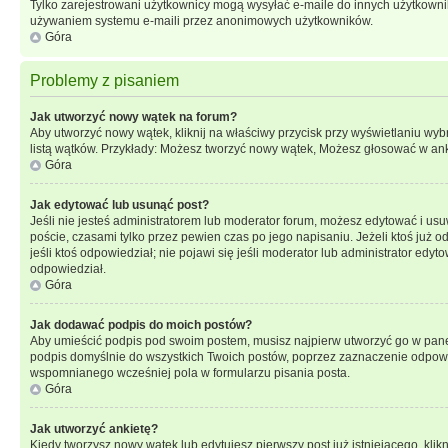
Tylko zarejestrowani użytkownicy mogą wysyłać e-maile do innych użytkownikó
używaniem systemu e-maili przez anonimowych użytkowników.
Góra
Problemy z pisaniem
Jak utworzyć nowy wątek na forum?
Aby utworzyć nowy wątek, kliknij na właściwy przycisk przy wyświetlaniu wy
listą wątków. Przykłady: Możesz tworzyć nowy wątek, Możesz głosować w anki
Góra
Jak edytować lub usunąć post?
Jeśli nie jesteś administratorem lub moderator forum, możesz edytować i usuw
poście, czasami tylko przez pewien czas po jego napisaniu. Jeżeli ktoś już odp
jeśli ktoś odpowiedział; nie pojawi się jeśli moderator lub administrator ed
odpowiedział.
Góra
Jak dodawać podpis do moich postów?
Aby umieścić podpis pod swoim postem, musisz najpierw utworzyć go w pane
podpis domyślnie do wszystkich Twoich postów, poprzez zaznaczenie odpowi
wspomnianego wcześniej pola w formularzu pisania posta.
Góra
Jak utworzyć ankietę?
Kiedy tworzysz nowy wątek lub edytujesz pierwszy post już istniejącego, klik