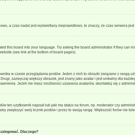
dłowo, a czas nadal jest wyświetlany nieprawidłowo, to znaczy, że czas serwera jes
ted this board into your language. Try asking the board administrator if they can in
website (see link at the bottom of board pages).
ownika w czasie przeglądania postów. Jeden z nich to obrazki związane z rangą u
m. Drugi, zazwyczaj większy obrazek, jest znany jako avatar i jest unikalny dla k
rawnienia. Jeżeli nie masz możliwości używania avatarów, skontaktuj się z adminis
w ten użytkownik napisał lub jaki ma status na forum, np. moderator czy administ
żeby zwiększyć swój licznik postów i przez to swoją rangę. Większość forów nie toler
 zalogować. Dlaczego?