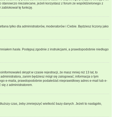
 stanowczo niezalecane, jeżeli korzystasz z forum ze współdzielonego z
r zablokował tę funkcję.
tlana tylko dla administratorów, moderatorów i Ciebie. Będziesz liczony jako
mniałem hasła
. Postępuj zgodnie z instrukcjami, a prawdopodobnie niedługo
informowałeś skrypt w czasie rejestracji, że masz mniej niż 13 lat, to
 administratora, zanim będziesz mógł się zalogować; informacja o tym
adnego e-maila, prawdopodobnie podałeś/aś nieprawidłowy adres e-mail lub e-
 się z administratorem.
łuższy czas, żeby zmniejszyć wielkość bazy danych. Jeżeli to nastąpiło,