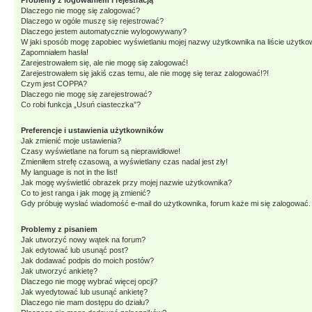
Problemy z logowaniem i rejestracją
Dlaczego nie mogę się zalogować?
Dlaczego w ogóle muszę się rejestrować?
Dlaczego jestem automatycznie wylogowywany?
W jaki sposób mogę zapobiec wyświetlaniu mojej nazwy użytkownika na liście użytk
Zapomniałem hasła!
Zarejestrowałem się, ale nie mogę się zalogować!
Zarejestrowałem się jakiś czas temu, ale nie mogę się teraz zalogować!?!
Czym jest COPPA?
Dlaczego nie mogę się zarejestrować?
Co robi funkcja „Usuń ciasteczka”?
Preferencje i ustawienia użytkowników
Jak zmienić moje ustawienia?
Czasy wyświetlane na forum są nieprawidłowe!
Zmieniłem strefę czasową, a wyświetlany czas nadal jest zły!
My language is not in the list!
Jak mogę wyświetlić obrazek przy mojej nazwie użytkownika?
Co to jest ranga i jak mogę ją zmienić?
Gdy próbuję wysłać wiadomość e-mail do użytkownika, forum każe mi się zalogować
Problemy z pisaniem
Jak utworzyć nowy wątek na forum?
Jak edytować lub usunąć post?
Jak dodawać podpis do moich postów?
Jak utworzyć ankietę?
Dlaczego nie mogę wybrać więcej opcji?
Jak wyedytować lub usunąć ankietę?
Dlaczego nie mam dostępu do działu?