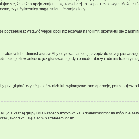
ając się, że każda opcja znajduje się w osobnej linii w polu tekstowym. Możesz ró
ydować, czy użytkownicy mogą zmieniać swoje głosy.
 że potrzebujesz wstawić więcej opcji niż pozwala na to limit, skontaktuj się z admin
eratorów lub administratorów. Aby edytować ankietę, przejdź do edycji pierwszego 
Jednakże, jeśli w ankiecie już głosowano, jedynie moderatorzy i administratorzy m
Aby przeglądać, czytać, pisać w nich lub wykonywać inne operacje, potrzebujesz 
, dla każdej grupy i dla każdego użytkownika. Administrator forum mógł nie zezwo
zać, skontaktuj się z administratorem forum.