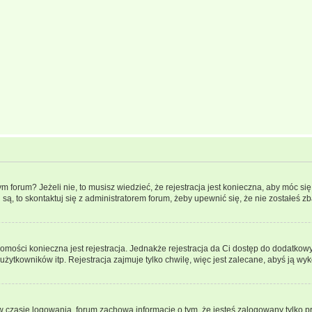
forum? Jeżeli nie, to musisz wiedzieć, że rejestracja jest konieczna, aby móc się 
 są, to skontaktuj się z administratorem forum, żeby upewnić się, że nie zostałeś
domości konieczna jest rejestracja. Jednakże rejestracja da Ci dostęp do dodatkow
żytkowników itp. Rejestracja zajmuje tylko chwilę, więc jest zalecane, abyś ją wyk
 czasie logowania, forum zachowa informację o tym, że jesteś zalogowany tylko p