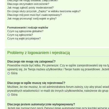
Dlaczego nie mogę dodawać załączników?
Dlaczego otrzymałem ostrzeżenie?
Jak mogę zgłosić posty moderatorowi?
Do czego służy przycisk „Zapisz” w widoku tworzenia wątku?
Dlaczego mój post musi być zaakceptowany?
Jak mogę przesunąć swój wątek w górę?
Formatowanie i rodzaje wątków
Czym są ogłoszenia globalne?
Czym są ogłoszenia?
Czym są wątki przyklejone?
Problemy z logowaniem i rejestracją
Dlaczego nie mogę się zalogować?
Powodów może być kilka. Po pierwsze: Czy w ogóle zarejestrowałeś się na tym 
upewnij się, że Twoja nazwa użytkownika i Twoje hasło są prawidłowe. Jeżeli
Góra
Dlaczego w ogóle muszę się rejestrować?
Możliwe, że nie musisz, to od administratora forum zależy, czy aby pisać wia
prywatnych wiadomości i e-maili do innych użytkowników, należenie do grup u
Góra
Dlaczego jestem automatycznie wylogowywany?
Jeżeli nie zaznaczysz opcji
Zaloguj mnie automatycznie przy każdej wizycie
w