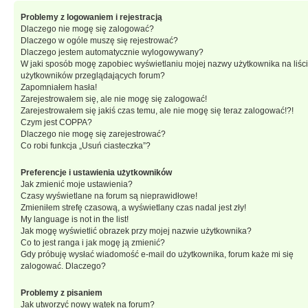
Problemy z logowaniem i rejestracją
Dlaczego nie mogę się zalogować?
Dlaczego w ogóle muszę się rejestrować?
Dlaczego jestem automatycznie wylogowywany?
W jaki sposób mogę zapobiec wyświetlaniu mojej nazwy użytkownika na liśc
użytkowników przeglądających forum?
Zapomniałem hasła!
Zarejestrowałem się, ale nie mogę się zalogować!
Zarejestrowałem się jakiś czas temu, ale nie mogę się teraz zalogować!?!
Czym jest COPPA?
Dlaczego nie mogę się zarejestrować?
Co robi funkcja „Usuń ciasteczka”?
Preferencje i ustawienia użytkowników
Jak zmienić moje ustawienia?
Czasy wyświetlane na forum są nieprawidłowe!
Zmieniłem strefę czasową, a wyświetlany czas nadal jest zły!
My language is not in the list!
Jak mogę wyświetlić obrazek przy mojej nazwie użytkownika?
Co to jest ranga i jak mogę ją zmienić?
Gdy próbuję wysłać wiadomość e-mail do użytkownika, forum każe mi się
zalogować. Dlaczego?
Problemy z pisaniem
Jak utworzyć nowy wątek na forum?