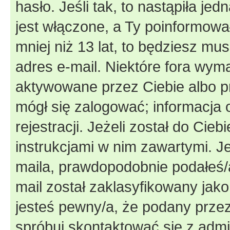
hasło. Jeśli tak, to nastąpiła j
jest włączone, a Ty poinformował
mniej niż 13 lat, to będziesz mu
adres e-mail. Niektóre fora wyma
aktywowane przez Ciebie albo p
mógł się zalogować; informacja 
rejestracji. Jeżeli został do Cie
instrukcjami w nim zawartymi. J
maila, prawdopodobnie podałeś/a
mail został zaklasyfikowany jako
jesteś pewny/a, że podany przez 
spróbuj skontaktować się z admi