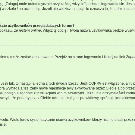
 „Zaloguj mnie automatycznie przy każdej wizycie” podczas logowania się. Jest to
szkole / na uczelni itp. Jeżeli nie widzisz tej opcji, to oznacza to, że administrato
iście użytkowników przeglądających forum?
pokazuj, że jestem online
. Włącz tę opcję i Twoja nazwa użytkownika będzie wyświe
lemu może zostać zresetowane. Przejdź na stronę logowania i kliknij na link
Zapo
li tak, to nastąpiła jedna z tych dwóch rzeczy: Jeśli COPPA jest włączone, a Ty po
fora wymagają też, żeby nowe rejestracje były aktywowane przez Ciebie albo przez
mail, postępuj zgodnie z instrukcjami w nim zawartymi. Jeżeli nie otrzymałeś/aś ż
pewny/a, że podany przez Ciebie adres e-mail jest prawidłowy, spróbuj skontaktować
odu. Wiele forów systematycznie usuwa użytkowników, którzy nic nie pisali przez d
sje.