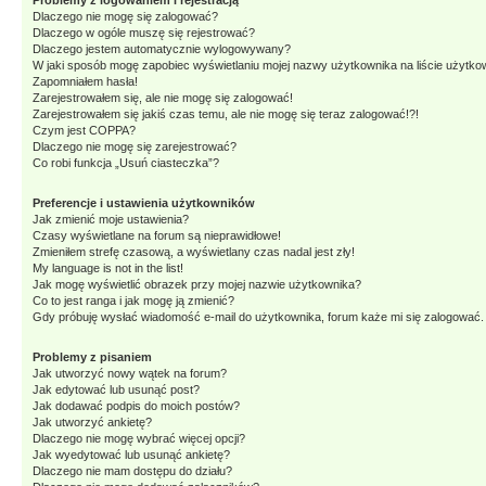
Problemy z logowaniem i rejestracją
Dlaczego nie mogę się zalogować?
Dlaczego w ogóle muszę się rejestrować?
Dlaczego jestem automatycznie wylogowywany?
W jaki sposób mogę zapobiec wyświetlaniu mojej nazwy użytkownika na liście użytk
Zapomniałem hasła!
Zarejestrowałem się, ale nie mogę się zalogować!
Zarejestrowałem się jakiś czas temu, ale nie mogę się teraz zalogować!?!
Czym jest COPPA?
Dlaczego nie mogę się zarejestrować?
Co robi funkcja „Usuń ciasteczka”?
Preferencje i ustawienia użytkowników
Jak zmienić moje ustawienia?
Czasy wyświetlane na forum są nieprawidłowe!
Zmieniłem strefę czasową, a wyświetlany czas nadal jest zły!
My language is not in the list!
Jak mogę wyświetlić obrazek przy mojej nazwie użytkownika?
Co to jest ranga i jak mogę ją zmienić?
Gdy próbuję wysłać wiadomość e-mail do użytkownika, forum każe mi się zalogować
Problemy z pisaniem
Jak utworzyć nowy wątek na forum?
Jak edytować lub usunąć post?
Jak dodawać podpis do moich postów?
Jak utworzyć ankietę?
Dlaczego nie mogę wybrać więcej opcji?
Jak wyedytować lub usunąć ankietę?
Dlaczego nie mam dostępu do działu?