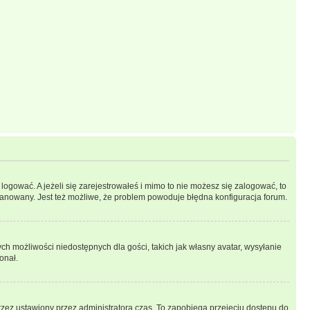
logować. A jeżeli się zarejestrowałeś i mimo to nie możesz się zalogować, to
 zbanowany. Jest też możliwe, że problem powoduje błędna konfiguracja forum.
ych możliwości niedostępnych dla gości, takich jak własny avatar, wysyłanie
onał.
rzez ustawiony przez administratora czas. To zapobiega przejęciu dostępu do