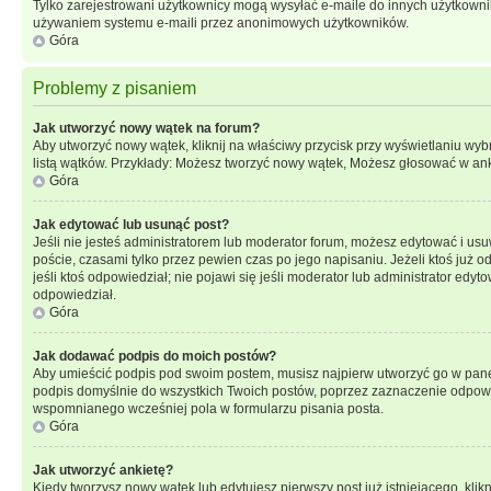
Tylko zarejestrowani użytkownicy mogą wysyłać e-maile do innych użytkownikó
używaniem systemu e-maili przez anonimowych użytkowników.
Góra
Problemy z pisaniem
Jak utworzyć nowy wątek na forum?
Aby utworzyć nowy wątek, kliknij na właściwy przycisk przy wyświetlaniu wy
listą wątków. Przykłady: Możesz tworzyć nowy wątek, Możesz głosować w anki
Góra
Jak edytować lub usunąć post?
Jeśli nie jesteś administratorem lub moderator forum, możesz edytować i usuw
poście, czasami tylko przez pewien czas po jego napisaniu. Jeżeli ktoś już odp
jeśli ktoś odpowiedział; nie pojawi się jeśli moderator lub administrator ed
odpowiedział.
Góra
Jak dodawać podpis do moich postów?
Aby umieścić podpis pod swoim postem, musisz najpierw utworzyć go w pane
podpis domyślnie do wszystkich Twoich postów, poprzez zaznaczenie odpowi
wspomnianego wcześniej pola w formularzu pisania posta.
Góra
Jak utworzyć ankietę?
Kiedy tworzysz nowy wątek lub edytujesz pierwszy post już istniejącego, klik