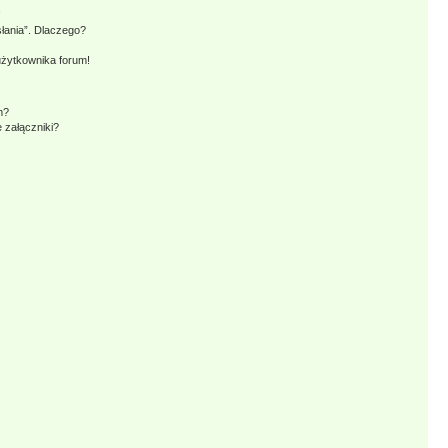
!
słania”. Dlaczego?
użytkownika forum!
m?
 załączniki?