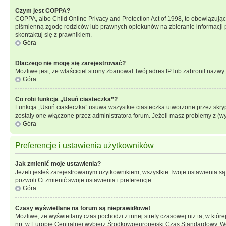
Czym jest COPPA?
COPPA, albo Child Online Privacy and Protection Act of 1998, to obowiązują
piśmienną zgodę rodziców lub prawnych opiekunów na zbieranie informacji pr
skontaktuj się z prawnikiem.
Góra
Dlaczego nie mogę się zarejestrować?
Możliwe jest, że właściciel strony zbanował Twój adres IP lub zabronił nazwy 
Góra
Co robi funkcja „Usuń ciasteczka”?
Funkcja „Usuń ciasteczka” usuwa wszystkie ciasteczka utworzone przez skrypt
zostały one włączone przez administratora forum. Jeżeli masz problemy z (
Góra
Preferencje i ustawienia użytkowników
Jak zmienić moje ustawienia?
Jeżeli jesteś zarejestrowanym użytkownikiem, wszystkie Twoje ustawienia są
pozwoli Ci zmienić swoje ustawienia i preferencje.
Góra
Czasy wyświetlane na forum są nieprawidłowe!
Możliwe, że wyświetlany czas pochodzi z innej strefy czasowej niż ta, w któ
np. w Europie Centralnej wybierz Środkowoeuropejski Czas Standardowy. Weź