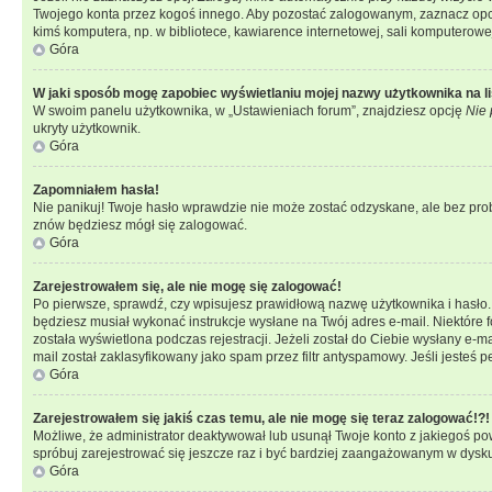
Twojego konta przez kogoś innego. Aby pozostać zalogowanym, zaznacz opcję
kimś komputera, np. w bibliotece, kawiarence internetowej, sali komputerowej w 
Góra
W jaki sposób mogę zapobiec wyświetlaniu mojej nazwy użytkownika na l
W swoim panelu użytkownika, w „Ustawieniach forum”, znajdziesz opcję
Nie 
ukryty użytkownik.
Góra
Zapomniałem hasła!
Nie panikuj! Twoje hasło wprawdzie nie może zostać odzyskane, ale bez prob
znów będziesz mógł się zalogować.
Góra
Zarejestrowałem się, ale nie mogę się zalogować!
Po pierwsze, sprawdź, czy wpisujesz prawidłową nazwę użytkownika i hasło. Jeś
będziesz musiał wykonać instrukcje wysłane na Twój adres e-mail. Niektóre 
została wyświetlona podczas rejestracji. Jeżeli został do Ciebie wysłany e-
mail został zaklasyfikowany jako spam przez filtr antyspamowy. Jeśli jesteś 
Góra
Zarejestrowałem się jakiś czas temu, ale nie mogę się teraz zalogować!?!
Możliwe, że administrator deaktywował lub usunął Twoje konto z jakiegoś pow
spróbuj zarejestrować się jeszcze raz i być bardziej zaangażowanym w dysku
Góra