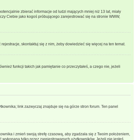
ncjalnie zbierać informacje od ludzi mających mniej niż 13 lat, miały
tyczy Ciebie jako kogoś próbującego zarejestrować się na stronie WWW,
rejestracje, skontaktuj się z nim, żeby dowiedzieć się więcej na ten temat.
ież funkcji takich jak pamiętanie co przeczytałeś, a czego nie, jeżeli
kownika; link zazwyczaj znajduje się na górze stron forum. Ten panel
ytkownika i zmień swoją strefę czasową, aby zgadzała się z Twoim położeniem,
 wykonana tylko przez zarejestrowanych użytkowników. Jeżeli nie jesteś