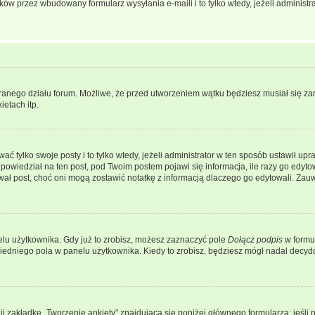
w przez wbudowany formularz wysyłania e-maili i to tylko wtedy, jeżeli administr
branego działu forum. Możliwe, że przed utworzeniem wątku będziesz musiał się za
etach itp.
ać tylko swoje posty i to tylko wtedy, jeżeli administrator w ten sposób ustawił u
owiedział na ten post, pod Twoim postem pojawi się informacja, ile razy go edytowałe
ytował post, choć oni mogą zostawić notatkę z informacją dlaczego go edytowali. Za
lu użytkownika. Gdy już to zrobisz, możesz zaznaczyć pole
Dołącz podpis
w formu
edniego pola w panelu użytkownika. Kiedy to zrobisz, będziesz mógł nadal decy
nij zakładkę „Tworzenie ankiety” znajdującą się poniżej głównego formularza; jeśli 