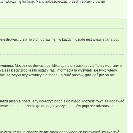
ator włączył tę funkcję. Ma to zabezpieczać przed nieprawidłowym
rejestrować. Lista Twoich uprawnień w każdym dziale jest wyświetlana pod
prawnienia. Możesz edytować post klikając na przycisk „edytuj” przy wybranym
ś i kiedy zrobiłeś to ostatni raz. Informacja ta wyświetli się tylko wtedy,
uważ, że zwykli użytkownicy nie mogą usuwać postów, gdy ktoś już na nie
larzu pisania posta, aby dołączyć podpis do niego. Możesz również dodawać
dować o nie dołączeniu go do pojedynczych postów poprzez odznaczanie
nie widzisz jej, to znaczy, że nie masz odpowiednich uprawnień, by tworzyć