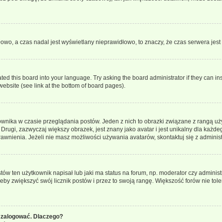
dłowo, a czas nadal jest wyświetlany nieprawidłowo, to znaczy, że czas serwera jes
ted this board into your language. Try asking the board administrator if they can in
website (see link at the bottom of board pages).
ownika w czasie przeglądania postów. Jeden z nich to obrazki związane z rangą u
m. Drugi, zazwyczaj większy obrazek, jest znany jako avatar i jest unikalny dla k
rawnienia. Jeżeli nie masz możliwości używania avatarów, skontaktuj się z adminis
w ten użytkownik napisał lub jaki ma status na forum, np. moderator czy administ
żeby zwiększyć swój licznik postów i przez to swoją rangę. Większość forów nie toler
 zalogować. Dlaczego?