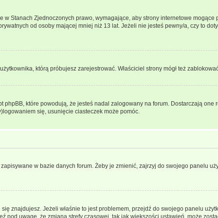
ce w Stanach Zjednoczonych prawo, wymagające, aby strony internetowe mogące pote
ywatnych od osoby mającej mniej niż 13 lat. Jeżeli nie jesteś pewny/a, czy to do
użytkownika, którą próbujesz zarejestrować. Właściciel strony mógł też zablokować 
 phpBB, które powodują, że jesteś nadal zalogowany na forum. Dostarczają one równ
wy)logowaniem się, usunięcie ciasteczek może pomóc.
 zapisywane w bazie danych forum. Żeby je zmienić, zajrzyj do swojego panelu użyt
rej się znajdujesz. Jeżeli właśnie to jest problemem, przejdź do swojego panelu uż
 pod uwagę, że zmiana strefy czasowej, tak jak większości ustawień, może zostać