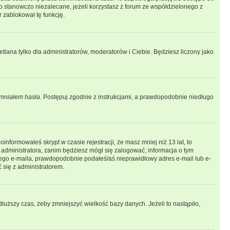
 stanowczo niezalecane, jeżeli korzystasz z forum ze współdzielonego z
r zablokował tę funkcję.
tlana tylko dla administratorów, moderatorów i Ciebie. Będziesz liczony jako
mniałem hasła
. Postępuj zgodnie z instrukcjami, a prawdopodobnie niedługo
informowałeś skrypt w czasie rejestracji, że masz mniej niż 13 lat, to
 administratora, zanim będziesz mógł się zalogować; informacja o tym
adnego e-maila, prawdopodobnie podałeś/aś nieprawidłowy adres e-mail lub e-
 się z administratorem.
łuższy czas, żeby zmniejszyć wielkość bazy danych. Jeżeli to nastąpiło,