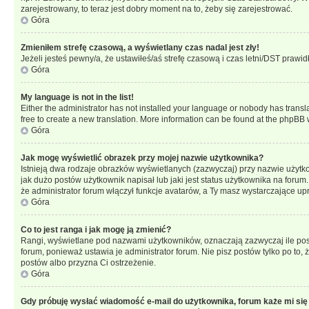
zarejestrowany, to teraz jest dobry moment na to, żeby się zarejestrować.
Góra
Zmieniłem strefę czasową, a wyświetlany czas nadal jest zły!
Jeżeli jesteś pewny/a, że ustawiłeś/aś strefę czasową i czas letni/DST prawi
Góra
My language is not in the list!
Either the administrator has not installed your language or nobody has transla
free to create a new translation. More information can be found at the phpBB 
Góra
Jak mogę wyświetlić obrazek przy mojej nazwie użytkownika?
Istnieją dwa rodzaje obrazków wyświetlanych (zazwyczaj) przy nazwie użytk
jak dużo postów użytkownik napisał lub jaki jest status użytkownika na foru
że administrator forum włączył funkcje avatarów, a Ty masz wystarczające up
Góra
Co to jest ranga i jak mogę ją zmienić?
Rangi, wyświetlane pod nazwami użytkowników, oznaczają zazwyczaj ile postó
forum, ponieważ ustawia je administrator forum. Nie pisz postów tylko po to, 
postów albo przyzna Ci ostrzeżenie.
Góra
Gdy próbuję wysłać wiadomość e-mail do użytkownika, forum każe mi się