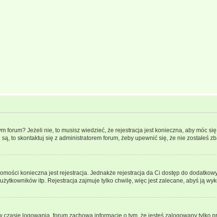
forum? Jeżeli nie, to musisz wiedzieć, że rejestracja jest konieczna, aby móc się 
 są, to skontaktuj się z administratorem forum, żeby upewnić się, że nie zostałeś
domości konieczna jest rejestracja. Jednakże rejestracja da Ci dostęp do dodatkow
żytkowników itp. Rejestracja zajmuje tylko chwilę, więc jest zalecane, abyś ją wyk
 czasie logowania, forum zachowa informację o tym, że jesteś zalogowany tylko p