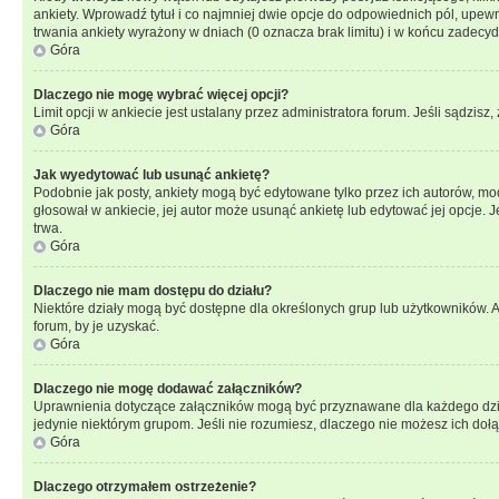
ankiety. Wprowadź tytuł i co najmniej dwie opcje do odpowiednich pól, upewni
trwania ankiety wyrażony w dniach (0 oznacza brak limitu) i w końcu zadec
Góra
Dlaczego nie mogę wybrać więcej opcji?
Limit opcji w ankiecie jest ustalany przez administratora forum. Jeśli sądzisz,
Góra
Jak wyedytować lub usunąć ankietę?
Podobnie jak posty, ankiety mogą być edytowane tylko przez ich autorów, mod
głosował w ankiecie, jej autor może usunąć ankietę lub edytować jej opcje. 
trwa.
Góra
Dlaczego nie mam dostępu do działu?
Niektóre działy mogą być dostępne dla określonych grup lub użytkowników. 
forum, by je uzyskać.
Góra
Dlaczego nie mogę dodawać załączników?
Uprawnienia dotyczące załączników mogą być przyznawane dla każdego działu
jedynie niektórym grupom. Jeśli nie rozumiesz, dlaczego nie możesz ich dołąc
Góra
Dlaczego otrzymałem ostrzeżenie?