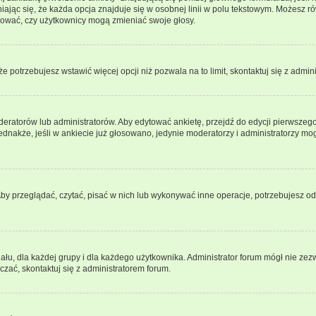
ając się, że każda opcja znajduje się w osobnej linii w polu tekstowym. Możesz ró
ydować, czy użytkownicy mogą zmieniać swoje głosy.
 że potrzebujesz wstawić więcej opcji niż pozwala na to limit, skontaktuj się z admin
eratorów lub administratorów. Aby edytować ankietę, przejdź do edycji pierwszego 
Jednakże, jeśli w ankiecie już głosowano, jedynie moderatorzy i administratorzy m
Aby przeglądać, czytać, pisać w nich lub wykonywać inne operacje, potrzebujesz 
, dla każdej grupy i dla każdego użytkownika. Administrator forum mógł nie zezwo
zać, skontaktuj się z administratorem forum.