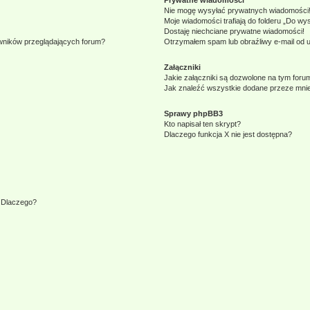
Prywatne wiadomości
Nie mogę wysyłać prywatnych wiadomości
Moje wiadomości trafiają do folderu „Do wy
Dostaję niechciane prywatne wiadomości!
owników przeglądających forum?
Otrzymałem spam lub obraźliwy e-mail od 
Załączniki
Jakie załączniki są dozwolone na tym foru
Jak znaleźć wszystkie dodane przeze mnie
Sprawy phpBB3
Kto napisał ten skrypt?
Dlaczego funkcja X nie jest dostępna?
. Dlaczego?