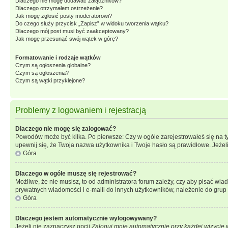
Dlaczego nie mogę dodawać załączników?
Dlaczego otrzymałem ostrzeżenie?
Jak mogę zgłosić posty moderatorowi?
Do czego służy przycisk „Zapisz” w widoku tworzenia wątku?
Dlaczego mój post musi być zaakceptowany?
Jak mogę przesunąć swój wątek w górę?
Formatowanie i rodzaje wątków
Czym są ogłoszenia globalne?
Czym są ogłoszenia?
Czym są wątki przyklejone?
Problemy z logowaniem i rejestracją
Dlaczego nie mogę się zalogować?
Powodów może być kilka. Po pierwsze: Czy w ogóle zarejestrowałeś się na tym 
upewnij się, że Twoja nazwa użytkownika i Twoje hasło są prawidłowe. Jeżeli
Góra
Dlaczego w ogóle muszę się rejestrować?
Możliwe, że nie musisz, to od administratora forum zależy, czy aby pisać wia
prywatnych wiadomości i e-maili do innych użytkowników, należenie do grup u
Góra
Dlaczego jestem automatycznie wylogowywany?
Jeżeli nie zaznaczysz opcji
Zaloguj mnie automatycznie przy każdej wizycie
w