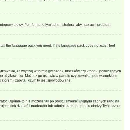
t nieprawidłowy. Poinformuj o tym administratora, aby naprawił problem.
stall the language pack you need. If the language pack does not exist, feel
żytkownika, zazwyczaj w formie gwiazdek, bloczków czy kropek, pokazujących
ażdego użytkownika. Możesz go ustawić w panelu użytkownika, pod warunkiem,
tratorem i zapytaj, czym to jest spowodowane.
rator. Ogólnie to nie możesz tak po prostu zmienić wyglądu żadnych rang na
uje takich działań i moderator lub administrator po prostu obniży Twój licznik