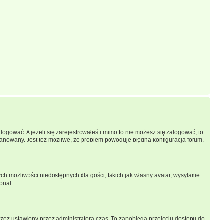
logować. A jeżeli się zarejestrowałeś i mimo to nie możesz się zalogować, to
 zbanowany. Jest też możliwe, że problem powoduje błędna konfiguracja forum.
ych możliwości niedostępnych dla gości, takich jak własny avatar, wysyłanie
onał.
rzez ustawiony przez administratora czas. To zapobiega przejęciu dostępu do