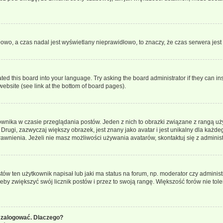
dłowo, a czas nadal jest wyświetlany nieprawidłowo, to znaczy, że czas serwera jes
ted this board into your language. Try asking the board administrator if they can in
website (see link at the bottom of board pages).
ownika w czasie przeglądania postów. Jeden z nich to obrazki związane z rangą u
m. Drugi, zazwyczaj większy obrazek, jest znany jako avatar i jest unikalny dla k
rawnienia. Jeżeli nie masz możliwości używania avatarów, skontaktuj się z adminis
w ten użytkownik napisał lub jaki ma status na forum, np. moderator czy administ
żeby zwiększyć swój licznik postów i przez to swoją rangę. Większość forów nie toler
 zalogować. Dlaczego?