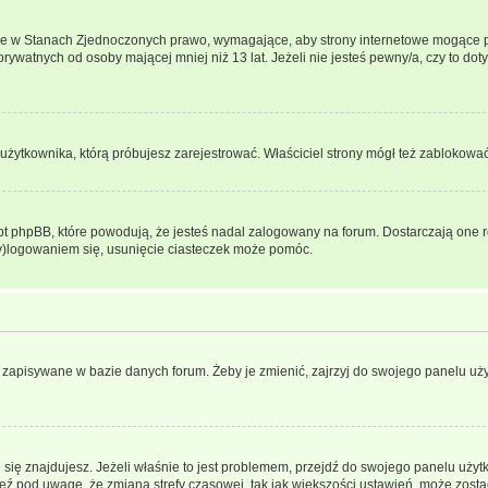
ce w Stanach Zjednoczonych prawo, wymagające, aby strony internetowe mogące pote
ywatnych od osoby mającej mniej niż 13 lat. Jeżeli nie jesteś pewny/a, czy to do
użytkownika, którą próbujesz zarejestrować. Właściciel strony mógł też zablokować 
 phpBB, które powodują, że jesteś nadal zalogowany na forum. Dostarczają one równ
wy)logowaniem się, usunięcie ciasteczek może pomóc.
 zapisywane w bazie danych forum. Żeby je zmienić, zajrzyj do swojego panelu użyt
rej się znajdujesz. Jeżeli właśnie to jest problemem, przejdź do swojego panelu uż
 pod uwagę, że zmiana strefy czasowej, tak jak większości ustawień, może zostać