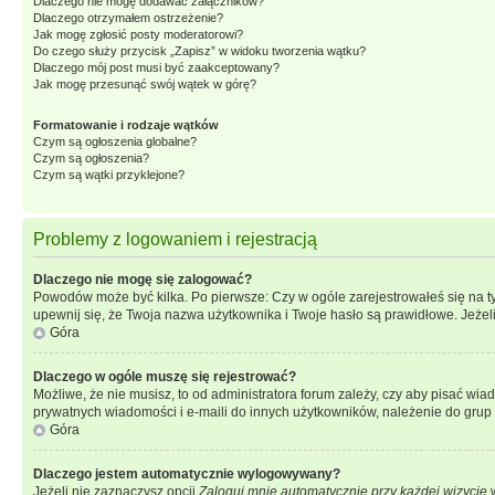
Dlaczego nie mogę dodawać załączników?
Dlaczego otrzymałem ostrzeżenie?
Jak mogę zgłosić posty moderatorowi?
Do czego służy przycisk „Zapisz” w widoku tworzenia wątku?
Dlaczego mój post musi być zaakceptowany?
Jak mogę przesunąć swój wątek w górę?
Formatowanie i rodzaje wątków
Czym są ogłoszenia globalne?
Czym są ogłoszenia?
Czym są wątki przyklejone?
Problemy z logowaniem i rejestracją
Dlaczego nie mogę się zalogować?
Powodów może być kilka. Po pierwsze: Czy w ogóle zarejestrowałeś się na tym 
upewnij się, że Twoja nazwa użytkownika i Twoje hasło są prawidłowe. Jeżeli
Góra
Dlaczego w ogóle muszę się rejestrować?
Możliwe, że nie musisz, to od administratora forum zależy, czy aby pisać wia
prywatnych wiadomości i e-maili do innych użytkowników, należenie do grup u
Góra
Dlaczego jestem automatycznie wylogowywany?
Jeżeli nie zaznaczysz opcji
Zaloguj mnie automatycznie przy każdej wizycie
w