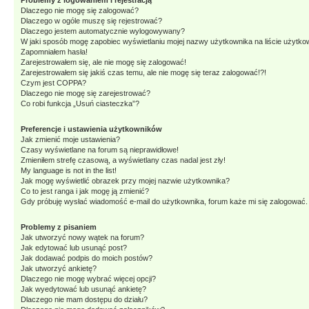
Problemy z logowaniem i rejestracją
Dlaczego nie mogę się zalogować?
Dlaczego w ogóle muszę się rejestrować?
Dlaczego jestem automatycznie wylogowywany?
W jaki sposób mogę zapobiec wyświetlaniu mojej nazwy użytkownika na liście użytk
Zapomniałem hasła!
Zarejestrowałem się, ale nie mogę się zalogować!
Zarejestrowałem się jakiś czas temu, ale nie mogę się teraz zalogować!?!
Czym jest COPPA?
Dlaczego nie mogę się zarejestrować?
Co robi funkcja „Usuń ciasteczka”?
Preferencje i ustawienia użytkowników
Jak zmienić moje ustawienia?
Czasy wyświetlane na forum są nieprawidłowe!
Zmieniłem strefę czasową, a wyświetlany czas nadal jest zły!
My language is not in the list!
Jak mogę wyświetlić obrazek przy mojej nazwie użytkownika?
Co to jest ranga i jak mogę ją zmienić?
Gdy próbuję wysłać wiadomość e-mail do użytkownika, forum każe mi się zalogować
Problemy z pisaniem
Jak utworzyć nowy wątek na forum?
Jak edytować lub usunąć post?
Jak dodawać podpis do moich postów?
Jak utworzyć ankietę?
Dlaczego nie mogę wybrać więcej opcji?
Jak wyedytować lub usunąć ankietę?
Dlaczego nie mam dostępu do działu?