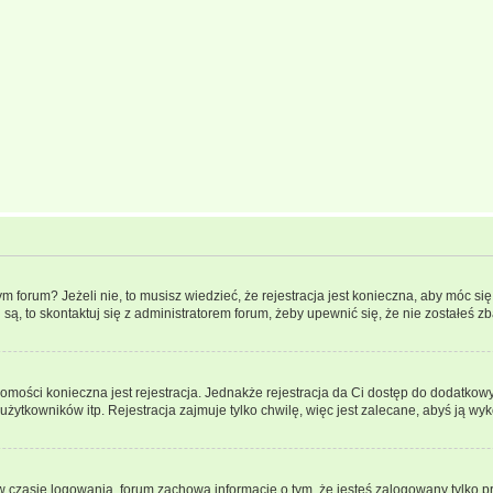
forum? Jeżeli nie, to musisz wiedzieć, że rejestracja jest konieczna, aby móc się 
 są, to skontaktuj się z administratorem forum, żeby upewnić się, że nie zostałeś
domości konieczna jest rejestracja. Jednakże rejestracja da Ci dostęp do dodatkow
żytkowników itp. Rejestracja zajmuje tylko chwilę, więc jest zalecane, abyś ją wyk
 czasie logowania, forum zachowa informację o tym, że jesteś zalogowany tylko p