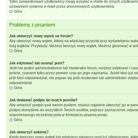
Tylko zarejestrowani użytkownicy mogą wysyłać e-maile do innych użytkownikó
używaniem systemu e-maili przez anonimowych użytkowników.
Góra
Problemy z pisaniem
Jak utworzyć nowy wątek na forum?
Aby utworzyć nowy wątek, kliknij na właściwy przycisk przy wyświetlaniu wy
listą wątków. Przykłady: Możesz tworzyć nowy wątek, Możesz głosować w anki
Góra
Jak edytować lub usunąć post?
Jeśli nie jesteś administratorem lub moderator forum, możesz edytować i usuw
poście, czasami tylko przez pewien czas po jego napisaniu. Jeżeli ktoś już odp
jeśli ktoś odpowiedział; nie pojawi się jeśli moderator lub administrator ed
odpowiedział.
Góra
Jak dodawać podpis do moich postów?
Aby umieścić podpis pod swoim postem, musisz najpierw utworzyć go w pane
podpis domyślnie do wszystkich Twoich postów, poprzez zaznaczenie odpowi
wspomnianego wcześniej pola w formularzu pisania posta.
Góra
Jak utworzyć ankietę?
Kiedy tworzysz nowy wątek lub edytujesz pierwszy post już istniejącego, klik