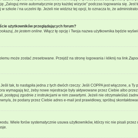
 „Zaloguj mnie automatycznie przy każdej wizycie” podczas logowania się. Jest to
szkole / na uczelni itp. Jeżeli nie widzisz tej opcji, to oznacza to, że administrato
iście użytkowników przeglądających forum?
pokazuj, że jestem online
. Włącz tę opcję i Twoja nazwa użytkownika będzie wyświe
lemu może zostać zresetowane. Przejdź na stronę logowania i kliknij na link
Zapo
li tak, to nastąpiła jedna z tych dwóch rzeczy: Jeśli COPPA jest włączone, a Ty po
fora wymagają też, żeby nowe rejestracje były aktywowane przez Ciebie albo przez
mail, postępuj zgodnie z instrukcjami w nim zawartymi. Jeżeli nie otrzymałeś/aś ż
pewny/a, że podany przez Ciebie adres e-mail jest prawidłowy, spróbuj skontaktować
odu. Wiele forów systematycznie usuwa użytkowników, którzy nic nie pisali przez d
sje.