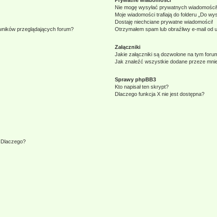
Prywatne wiadomości
Nie mogę wysyłać prywatnych wiadomości
Moje wiadomości trafiają do folderu „Do wy
Dostaję niechciane prywatne wiadomości!
owników przeglądających forum?
Otrzymałem spam lub obraźliwy e-mail od 
Załączniki
Jakie załączniki są dozwolone na tym foru
Jak znaleźć wszystkie dodane przeze mnie
Sprawy phpBB3
Kto napisał ten skrypt?
Dlaczego funkcja X nie jest dostępna?
. Dlaczego?