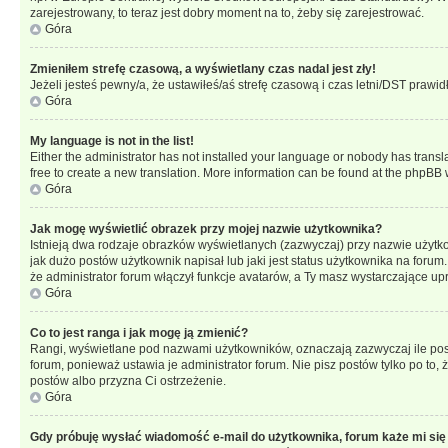
zarejestrowany, to teraz jest dobry moment na to, żeby się zarejestrować.
Góra
Zmieniłem strefę czasową, a wyświetlany czas nadal jest zły!
Jeżeli jesteś pewny/a, że ustawiłeś/aś strefę czasową i czas letni/DST prawi
Góra
My language is not in the list!
Either the administrator has not installed your language or nobody has transla
free to create a new translation. More information can be found at the phpBB 
Góra
Jak mogę wyświetlić obrazek przy mojej nazwie użytkownika?
Istnieją dwa rodzaje obrazków wyświetlanych (zazwyczaj) przy nazwie użytk
jak dużo postów użytkownik napisał lub jaki jest status użytkownika na foru
że administrator forum włączył funkcje avatarów, a Ty masz wystarczające up
Góra
Co to jest ranga i jak mogę ją zmienić?
Rangi, wyświetlane pod nazwami użytkowników, oznaczają zazwyczaj ile postó
forum, ponieważ ustawia je administrator forum. Nie pisz postów tylko po to, 
postów albo przyzna Ci ostrzeżenie.
Góra
Gdy próbuję wysłać wiadomość e-mail do użytkownika, forum każe mi się