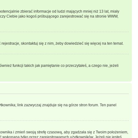
ncjalnie zbierać informacje od ludzi mających mniej niż 13 lat, miały
tyczy Ciebie jako kogoś próbującego zarejestrować się na stronie WWW,
rejestracje, skontaktuj się z nim, żeby dowiedzieć się więcej na ten temat.
ież funkcji takich jak pamiętanie co przeczytałeś, a czego nie, jeżeli
kownika; link zazwyczaj znajduje się na górze stron forum. Ten panel
ytkownika i zmień swoją strefę czasową, aby zgadzała się z Twoim położeniem,
 wykonana tylko przez zarejestrowanych użytkowników. Jeżeli nie jesteś