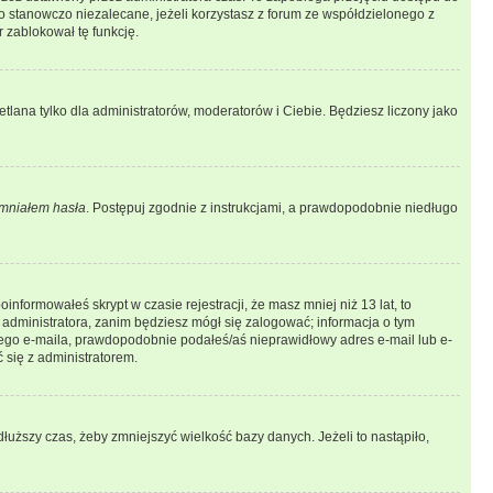
 stanowczo niezalecane, jeżeli korzystasz z forum ze współdzielonego z
r zablokował tę funkcję.
tlana tylko dla administratorów, moderatorów i Ciebie. Będziesz liczony jako
mniałem hasła
. Postępuj zgodnie z instrukcjami, a prawdopodobnie niedługo
informowałeś skrypt w czasie rejestracji, że masz mniej niż 13 lat, to
 administratora, zanim będziesz mógł się zalogować; informacja o tym
adnego e-maila, prawdopodobnie podałeś/aś nieprawidłowy adres e-mail lub e-
 się z administratorem.
łuższy czas, żeby zmniejszyć wielkość bazy danych. Jeżeli to nastąpiło,