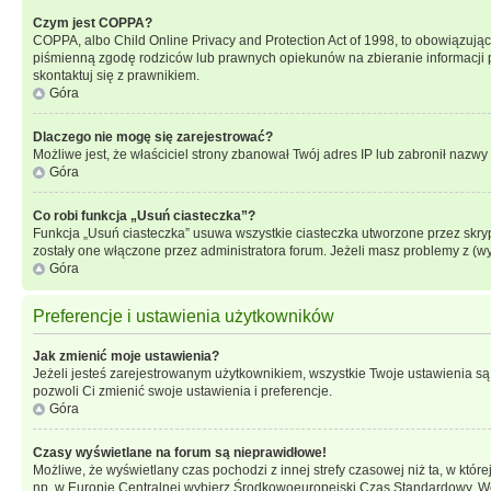
Czym jest COPPA?
COPPA, albo Child Online Privacy and Protection Act of 1998, to obowiązują
piśmienną zgodę rodziców lub prawnych opiekunów na zbieranie informacji pr
skontaktuj się z prawnikiem.
Góra
Dlaczego nie mogę się zarejestrować?
Możliwe jest, że właściciel strony zbanował Twój adres IP lub zabronił nazwy 
Góra
Co robi funkcja „Usuń ciasteczka”?
Funkcja „Usuń ciasteczka” usuwa wszystkie ciasteczka utworzone przez skrypt
zostały one włączone przez administratora forum. Jeżeli masz problemy z (
Góra
Preferencje i ustawienia użytkowników
Jak zmienić moje ustawienia?
Jeżeli jesteś zarejestrowanym użytkownikiem, wszystkie Twoje ustawienia są
pozwoli Ci zmienić swoje ustawienia i preferencje.
Góra
Czasy wyświetlane na forum są nieprawidłowe!
Możliwe, że wyświetlany czas pochodzi z innej strefy czasowej niż ta, w któ
np. w Europie Centralnej wybierz Środkowoeuropejski Czas Standardowy. Weź