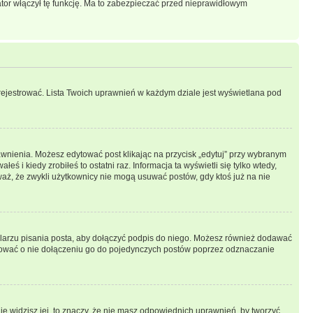
ator włączył tę funkcję. Ma to zabezpieczać przed nieprawidłowym
rejestrować. Lista Twoich uprawnień w każdym dziale jest wyświetlana pod
prawnienia. Możesz edytować post klikając na przycisk „edytuj” przy wybranym
ś i kiedy zrobiłeś to ostatni raz. Informacja ta wyświetli się tylko wtedy,
uważ, że zwykli użytkownicy nie mogą usuwać postów, gdy ktoś już na nie
larzu pisania posta, aby dołączyć podpis do niego. Możesz również dodawać
dować o nie dołączeniu go do pojedynczych postów poprzez odznaczanie
nie widzisz jej, to znaczy, że nie masz odpowiednich uprawnień, by tworzyć