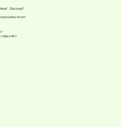
!
słania”. Dlaczego?
użytkownika forum!
m?
 załączniki?