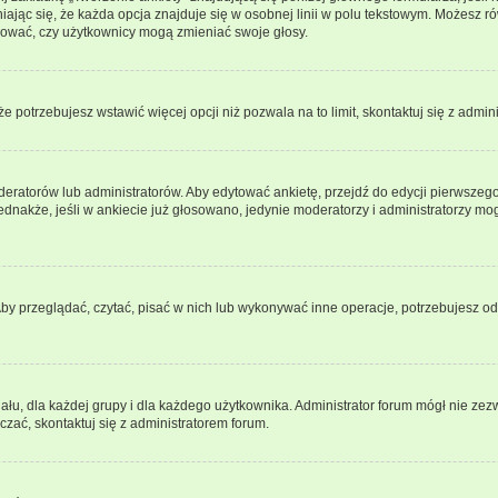
ając się, że każda opcja znajduje się w osobnej linii w polu tekstowym. Możesz ró
ydować, czy użytkownicy mogą zmieniać swoje głosy.
 że potrzebujesz wstawić więcej opcji niż pozwala na to limit, skontaktuj się z admin
eratorów lub administratorów. Aby edytować ankietę, przejdź do edycji pierwszego 
Jednakże, jeśli w ankiecie już głosowano, jedynie moderatorzy i administratorzy m
Aby przeglądać, czytać, pisać w nich lub wykonywać inne operacje, potrzebujesz 
, dla każdej grupy i dla każdego użytkownika. Administrator forum mógł nie zezwo
zać, skontaktuj się z administratorem forum.