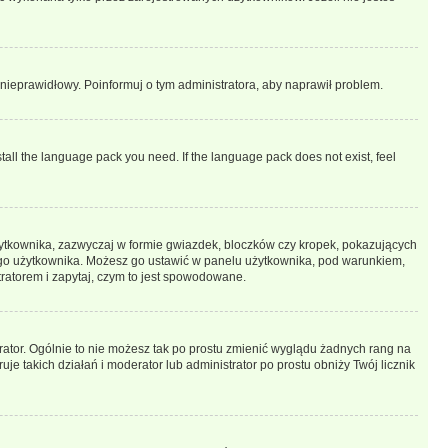
t nieprawidłowy. Poinformuj o tym administratora, aby naprawił problem.
stall the language pack you need. If the language pack does not exist, feel
żytkownika, zazwyczaj w formie gwiazdek, bloczków czy kropek, pokazujących
ażdego użytkownika. Możesz go ustawić w panelu użytkownika, pod warunkiem,
tratorem i zapytaj, czym to jest spowodowane.
rator. Ogólnie to nie możesz tak po prostu zmienić wyglądu żadnych rang na
uje takich działań i moderator lub administrator po prostu obniży Twój licznik