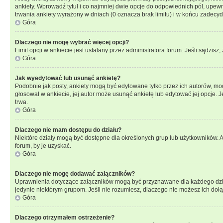
ankiety. Wprowadź tytuł i co najmniej dwie opcje do odpowiednich pól, upewni
trwania ankiety wyrażony w dniach (0 oznacza brak limitu) i w końcu zadec
Góra
Dlaczego nie mogę wybrać więcej opcji?
Limit opcji w ankiecie jest ustalany przez administratora forum. Jeśli sądzisz,
Góra
Jak wyedytować lub usunąć ankietę?
Podobnie jak posty, ankiety mogą być edytowane tylko przez ich autorów, mod
głosował w ankiecie, jej autor może usunąć ankietę lub edytować jej opcje. 
trwa.
Góra
Dlaczego nie mam dostępu do działu?
Niektóre działy mogą być dostępne dla określonych grup lub użytkowników. 
forum, by je uzyskać.
Góra
Dlaczego nie mogę dodawać załączników?
Uprawnienia dotyczące załączników mogą być przyznawane dla każdego działu
jedynie niektórym grupom. Jeśli nie rozumiesz, dlaczego nie możesz ich dołąc
Góra
Dlaczego otrzymałem ostrzeżenie?