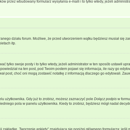
w przez wbudowany formularz wysyłania e-maili i to tylko wtedy, jeżeli administr
branego działu forum. Możliwe, że przed utworzeniem wątku będziesz musiał się za
etach itp.
ać tylko swoje posty i to tylko wtedy, jeżeli administrator w ten sposób ustawił u
owiedział na ten post, pod Twoim postem pojawi się informacja, ile razy go edytowałe
ytował post, choć oni mogą zostawić notatkę z informacją dlaczego go edytowali. Za
lu użytkownika. Gdy już to zrobisz, możesz zaznaczyć pole
Dołącz podpis
w formu
edniego pola w panelu użytkownika. Kiedy to zrobisz, będziesz mógł nadal decy
nij zakładkę „Tworzenie ankiety” znajdującą się poniżej głównego formularza; jeśli 