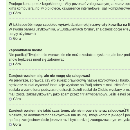
Twojego konta przez kogoś innego. Aby pozostać zalogowanym, zaznacz opcję
kimś komputera, np. w bibliotece, kawiarence internetowej, sali komputerowej w 
Góra
W jaki sposób mogę zapobiec wyświetlaniu mojej nazwy użytkownika na l
W swoim panelu użytkownika, w „Ustawieniach forum”, znajdziesz opcję
Nie 
ukryty użytkownik.
Góra
Zapomniałem hasła!
Nie panikuj! Twoje hasło wprawdzie nie może zostać odzyskane, ale bez prob
znów będziesz mógł się zalogować.
Góra
Zarejestrowałem się, ale nie mogę się zalogować!
Po pierwsze, sprawdź, czy wpisujesz prawidłową nazwę użytkownika i hasło. Jeś
będziesz musiał wykonać instrukcje wysłane na Twój adres e-mail. Niektóre 
została wyświetlona podczas rejestracji. Jeżeli został do Ciebie wysłany e-
mail został zaklasyfikowany jako spam przez filtr antyspamowy. Jeśli jesteś 
Góra
Zarejestrowałem się jakiś czas temu, ale nie mogę się teraz zalogować!?!
Możliwe, że administrator deaktywował lub usunął Twoje konto z jakiegoś pow
spróbuj zarejestrować się jeszcze raz i być bardziej zaangażowanym w dysku
Góra