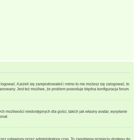
logować. A jeżeli się zarejestrowałeś i mimo to nie możesz się zalogować, to
 zbanowany. Jest też możliwe, że problem powoduje błędna konfiguracja forum.
ych możliwości niedostępnych dla gości, takich jak własny avatar, wysyłanie
onał.
rzez ustawiony przez administratora czas. To zapobiega przejęciu dostępu do