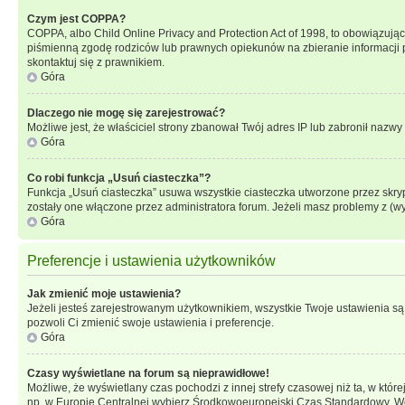
Czym jest COPPA?
COPPA, albo Child Online Privacy and Protection Act of 1998, to obowiązują
piśmienną zgodę rodziców lub prawnych opiekunów na zbieranie informacji pr
skontaktuj się z prawnikiem.
Góra
Dlaczego nie mogę się zarejestrować?
Możliwe jest, że właściciel strony zbanował Twój adres IP lub zabronił nazwy 
Góra
Co robi funkcja „Usuń ciasteczka”?
Funkcja „Usuń ciasteczka” usuwa wszystkie ciasteczka utworzone przez skrypt
zostały one włączone przez administratora forum. Jeżeli masz problemy z (
Góra
Preferencje i ustawienia użytkowników
Jak zmienić moje ustawienia?
Jeżeli jesteś zarejestrowanym użytkownikiem, wszystkie Twoje ustawienia są
pozwoli Ci zmienić swoje ustawienia i preferencje.
Góra
Czasy wyświetlane na forum są nieprawidłowe!
Możliwe, że wyświetlany czas pochodzi z innej strefy czasowej niż ta, w któ
np. w Europie Centralnej wybierz Środkowoeuropejski Czas Standardowy. Weź