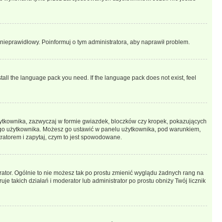
t nieprawidłowy. Poinformuj o tym administratora, aby naprawił problem.
stall the language pack you need. If the language pack does not exist, feel
żytkownika, zazwyczaj w formie gwiazdek, bloczków czy kropek, pokazujących
ażdego użytkownika. Możesz go ustawić w panelu użytkownika, pod warunkiem,
tratorem i zapytaj, czym to jest spowodowane.
rator. Ogólnie to nie możesz tak po prostu zmienić wyglądu żadnych rang na
uje takich działań i moderator lub administrator po prostu obniży Twój licznik