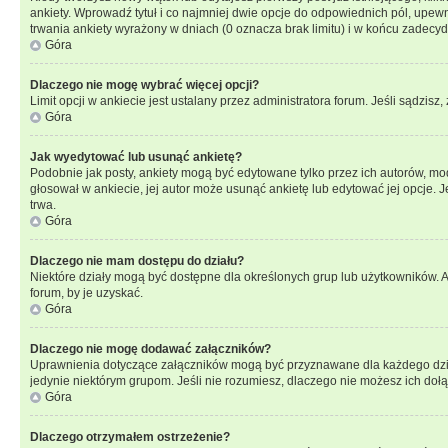
ankiety. Wprowadź tytuł i co najmniej dwie opcje do odpowiednich pól, upewni
trwania ankiety wyrażony w dniach (0 oznacza brak limitu) i w końcu zadec
Góra
Dlaczego nie mogę wybrać więcej opcji?
Limit opcji w ankiecie jest ustalany przez administratora forum. Jeśli sądzisz,
Góra
Jak wyedytować lub usunąć ankietę?
Podobnie jak posty, ankiety mogą być edytowane tylko przez ich autorów, mod
głosował w ankiecie, jej autor może usunąć ankietę lub edytować jej opcje. 
trwa.
Góra
Dlaczego nie mam dostępu do działu?
Niektóre działy mogą być dostępne dla określonych grup lub użytkowników. 
forum, by je uzyskać.
Góra
Dlaczego nie mogę dodawać załączników?
Uprawnienia dotyczące załączników mogą być przyznawane dla każdego działu
jedynie niektórym grupom. Jeśli nie rozumiesz, dlaczego nie możesz ich dołąc
Góra
Dlaczego otrzymałem ostrzeżenie?