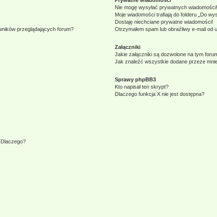
Prywatne wiadomości
Nie mogę wysyłać prywatnych wiadomości
Moje wiadomości trafiają do folderu „Do wy
Dostaję niechciane prywatne wiadomości!
owników przeglądających forum?
Otrzymałem spam lub obraźliwy e-mail od 
Załączniki
Jakie załączniki są dozwolone na tym foru
Jak znaleźć wszystkie dodane przeze mnie
Sprawy phpBB3
Kto napisał ten skrypt?
Dlaczego funkcja X nie jest dostępna?
. Dlaczego?