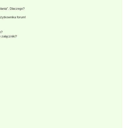
!
słania”. Dlaczego?
użytkownika forum!
m?
 załączniki?