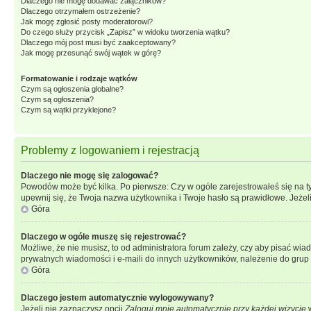
Dlaczego nie mogę dodawać załączników?
Dlaczego otrzymałem ostrzeżenie?
Jak mogę zgłosić posty moderatorowi?
Do czego służy przycisk „Zapisz” w widoku tworzenia wątku?
Dlaczego mój post musi być zaakceptowany?
Jak mogę przesunąć swój wątek w górę?
Formatowanie i rodzaje wątków
Czym są ogłoszenia globalne?
Czym są ogłoszenia?
Czym są wątki przyklejone?
Problemy z logowaniem i rejestracją
Dlaczego nie mogę się zalogować?
Powodów może być kilka. Po pierwsze: Czy w ogóle zarejestrowałeś się na tym 
upewnij się, że Twoja nazwa użytkownika i Twoje hasło są prawidłowe. Jeżeli
Góra
Dlaczego w ogóle muszę się rejestrować?
Możliwe, że nie musisz, to od administratora forum zależy, czy aby pisać wia
prywatnych wiadomości i e-maili do innych użytkowników, należenie do grup u
Góra
Dlaczego jestem automatycznie wylogowywany?
Jeżeli nie zaznaczysz opcji
Zaloguj mnie automatycznie przy każdej wizycie
w