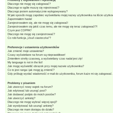
Problemy z logowaniem i rejestracją
Dlaczego nie mogę się zalogować?
Dlaczego w ogóle muszę się rejestrować?
Dlaczego jestem automatycznie wylogowywany?
W jaki sposób mogę zapobiec wyświetlaniu mojej nazwy użytkownika na liście użytk
Zapomniałem hasła!
Zarejestrowałem się, ale nie mogę się zalogować!
Zarejestrowałem się jakiś czas temu, ale nie mogę się teraz zalogować!?!
Czym jest COPPA?
Dlaczego nie mogę się zarejestrować?
Co robi funkcja „Usuń ciasteczka”?
Preferencje i ustawienia użytkowników
Jak zmienić moje ustawienia?
Czasy wyświetlane na forum są nieprawidłowe!
Zmieniłem strefę czasową, a wyświetlany czas nadal jest zły!
My language is not in the list!
Jak mogę wyświetlić obrazek przy mojej nazwie użytkownika?
Co to jest ranga i jak mogę ją zmienić?
Gdy próbuję wysłać wiadomość e-mail do użytkownika, forum każe mi się zalogować
Problemy z pisaniem
Jak utworzyć nowy wątek na forum?
Jak edytować lub usunąć post?
Jak dodawać podpis do moich postów?
Jak utworzyć ankietę?
Dlaczego nie mogę wybrać więcej opcji?
Jak wyedytować lub usunąć ankietę?
Dlaczego nie mam dostępu do działu?