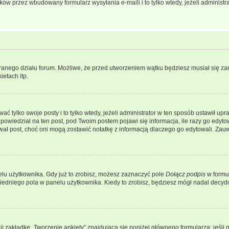
w przez wbudowany formularz wysyłania e-maili i to tylko wtedy, jeżeli administr
branego działu forum. Możliwe, że przed utworzeniem wątku będziesz musiał się za
etach itp.
ać tylko swoje posty i to tylko wtedy, jeżeli administrator w ten sposób ustawił u
owiedział na ten post, pod Twoim postem pojawi się informacja, ile razy go edytowałe
ytował post, choć oni mogą zostawić notatkę z informacją dlaczego go edytowali. Za
lu użytkownika. Gdy już to zrobisz, możesz zaznaczyć pole
Dołącz podpis
w formu
edniego pola w panelu użytkownika. Kiedy to zrobisz, będziesz mógł nadal decy
nij zakładkę „Tworzenie ankiety” znajdującą się poniżej głównego formularza; jeśli 