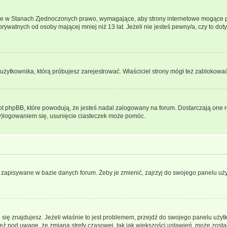
ce w Stanach Zjednoczonych prawo, wymagające, aby strony internetowe mogące pote
ywatnych od osoby mającej mniej niż 13 lat. Jeżeli nie jesteś pewny/a, czy to do
użytkownika, którą próbujesz zarejestrować. Właściciel strony mógł też zablokować 
 phpBB, które powodują, że jesteś nadal zalogowany na forum. Dostarczają one równ
wy)logowaniem się, usunięcie ciasteczek może pomóc.
 zapisywane w bazie danych forum. Żeby je zmienić, zajrzyj do swojego panelu użyt
rej się znajdujesz. Jeżeli właśnie to jest problemem, przejdź do swojego panelu uż
 pod uwagę, że zmiana strefy czasowej, tak jak większości ustawień, może zostać