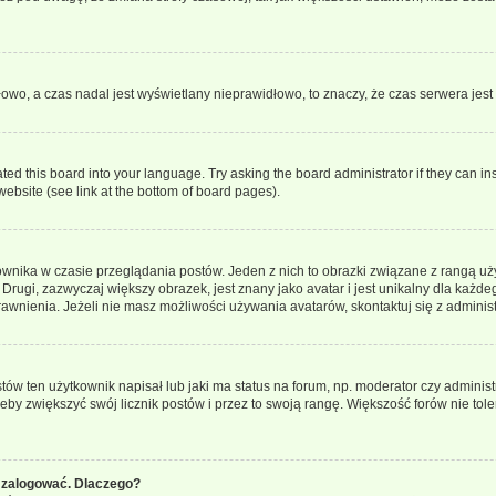
dłowo, a czas nadal jest wyświetlany nieprawidłowo, to znaczy, że czas serwera jes
ted this board into your language. Try asking the board administrator if they can in
website (see link at the bottom of board pages).
ownika w czasie przeglądania postów. Jeden z nich to obrazki związane z rangą u
m. Drugi, zazwyczaj większy obrazek, jest znany jako avatar i jest unikalny dla k
rawnienia. Jeżeli nie masz możliwości używania avatarów, skontaktuj się z adminis
w ten użytkownik napisał lub jaki ma status na forum, np. moderator czy administ
żeby zwiększyć swój licznik postów i przez to swoją rangę. Większość forów nie toler
 zalogować. Dlaczego?