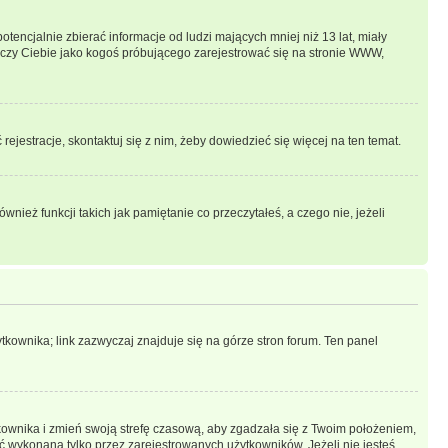
ncjalnie zbierać informacje od ludzi mających mniej niż 13 lat, miały
tyczy Ciebie jako kogoś próbującego zarejestrować się na stronie WWW,
rejestracje, skontaktuj się z nim, żeby dowiedzieć się więcej na ten temat.
ież funkcji takich jak pamiętanie co przeczytałeś, a czego nie, jeżeli
kownika; link zazwyczaj znajduje się na górze stron forum. Ten panel
ytkownika i zmień swoją strefę czasową, aby zgadzała się z Twoim położeniem,
 wykonana tylko przez zarejestrowanych użytkowników. Jeżeli nie jesteś