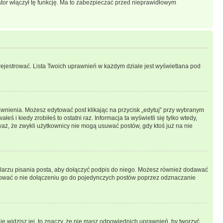
ator włączył tę funkcję. Ma to zabezpieczać przed nieprawidłowym
rejestrować. Lista Twoich uprawnień w każdym dziale jest wyświetlana pod
prawnienia. Możesz edytować post klikając na przycisk „edytuj” przy wybranym
ś i kiedy zrobiłeś to ostatni raz. Informacja ta wyświetli się tylko wtedy,
uważ, że zwykli użytkownicy nie mogą usuwać postów, gdy ktoś już na nie
larzu pisania posta, aby dołączyć podpis do niego. Możesz również dodawać
dować o nie dołączeniu go do pojedynczych postów poprzez odznaczanie
nie widzisz jej, to znaczy, że nie masz odpowiednich uprawnień, by tworzyć