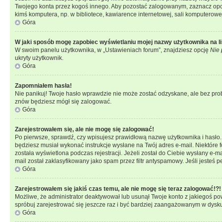
Twojego konta przez kogoś innego. Aby pozostać zalogowanym, zaznacz opcję
kimś komputera, np. w bibliotece, kawiarence internetowej, sali komputerowej w 
Góra
W jaki sposób mogę zapobiec wyświetlaniu mojej nazwy użytkownika na l
W swoim panelu użytkownika, w „Ustawieniach forum”, znajdziesz opcję
Nie 
ukryty użytkownik.
Góra
Zapomniałem hasła!
Nie panikuj! Twoje hasło wprawdzie nie może zostać odzyskane, ale bez prob
znów będziesz mógł się zalogować.
Góra
Zarejestrowałem się, ale nie mogę się zalogować!
Po pierwsze, sprawdź, czy wpisujesz prawidłową nazwę użytkownika i hasło. Jeś
będziesz musiał wykonać instrukcje wysłane na Twój adres e-mail. Niektóre 
została wyświetlona podczas rejestracji. Jeżeli został do Ciebie wysłany e-
mail został zaklasyfikowany jako spam przez filtr antyspamowy. Jeśli jesteś 
Góra
Zarejestrowałem się jakiś czas temu, ale nie mogę się teraz zalogować!?!
Możliwe, że administrator deaktywował lub usunął Twoje konto z jakiegoś pow
spróbuj zarejestrować się jeszcze raz i być bardziej zaangażowanym w dysku
Góra