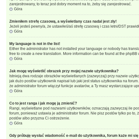
zarejestrowany, to teraz jest dobry moment na to, żeby się zarejestrować.
Góra
Zmieniłem strefę czasową, a wyświetlany czas nadal jest zły!
Jeżeli jesteś pewny/a, że ustawiłeś/aś strefę czasową i czas letni/DST prawi
Góra
My language is not in the list!
Either the administrator has not installed your language or nobody has transla
free to create a new translation. More information can be found at the phpBB 
Góra
Jak mogę wyświetlić obrazek przy mojej nazwie użytkownika?
Istnieją dwa rodzaje obrazków wyświetlanych (zazwyczaj) przy nazwie użytk
jak dużo postów użytkownik napisał lub jaki jest status użytkownika na foru
że administrator forum włączył funkcje avatarów, a Ty masz wystarczające up
Góra
Co to jest ranga i jak mogę ją zmienić?
Rangi, wyświetlane pod nazwami użytkowników, oznaczają zazwyczaj ile postó
forum, ponieważ ustawia je administrator forum. Nie pisz postów tylko po to, 
postów albo przyzna Ci ostrzeżenie.
Góra
Gdy próbuję wysłać wiadomość e-mail do użytkownika, forum każe mi się