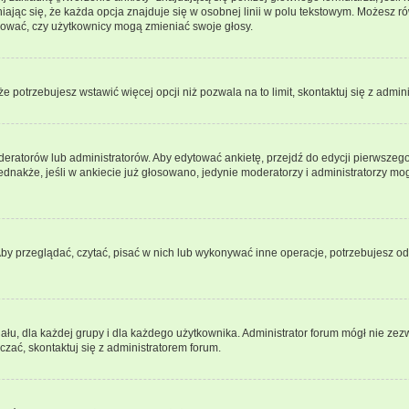
ając się, że każda opcja znajduje się w osobnej linii w polu tekstowym. Możesz ró
ydować, czy użytkownicy mogą zmieniać swoje głosy.
 że potrzebujesz wstawić więcej opcji niż pozwala na to limit, skontaktuj się z admin
eratorów lub administratorów. Aby edytować ankietę, przejdź do edycji pierwszego 
Jednakże, jeśli w ankiecie już głosowano, jedynie moderatorzy i administratorzy m
Aby przeglądać, czytać, pisać w nich lub wykonywać inne operacje, potrzebujesz 
, dla każdej grupy i dla każdego użytkownika. Administrator forum mógł nie zezwo
zać, skontaktuj się z administratorem forum.