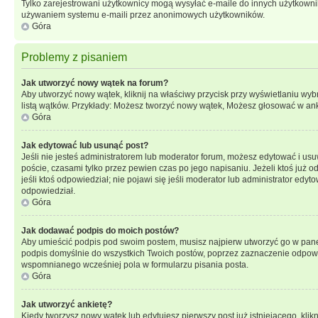
Tylko zarejestrowani użytkownicy mogą wysyłać e-maile do innych użytkownikó
używaniem systemu e-maili przez anonimowych użytkowników.
Góra
Problemy z pisaniem
Jak utworzyć nowy wątek na forum?
Aby utworzyć nowy wątek, kliknij na właściwy przycisk przy wyświetlaniu wy
listą wątków. Przykłady: Możesz tworzyć nowy wątek, Możesz głosować w anki
Góra
Jak edytować lub usunąć post?
Jeśli nie jesteś administratorem lub moderator forum, możesz edytować i usuw
poście, czasami tylko przez pewien czas po jego napisaniu. Jeżeli ktoś już odp
jeśli ktoś odpowiedział; nie pojawi się jeśli moderator lub administrator ed
odpowiedział.
Góra
Jak dodawać podpis do moich postów?
Aby umieścić podpis pod swoim postem, musisz najpierw utworzyć go w pane
podpis domyślnie do wszystkich Twoich postów, poprzez zaznaczenie odpowi
wspomnianego wcześniej pola w formularzu pisania posta.
Góra
Jak utworzyć ankietę?
Kiedy tworzysz nowy wątek lub edytujesz pierwszy post już istniejącego, klik