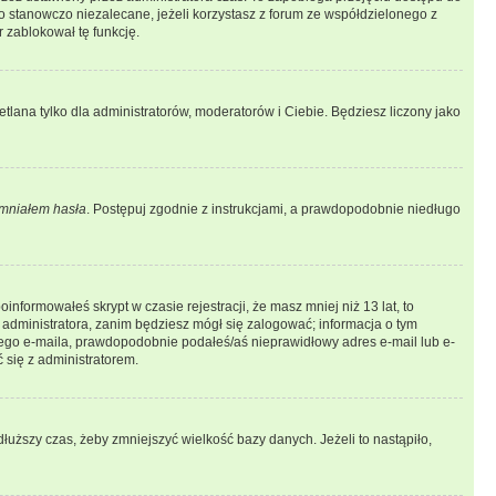
 stanowczo niezalecane, jeżeli korzystasz z forum ze współdzielonego z
r zablokował tę funkcję.
tlana tylko dla administratorów, moderatorów i Ciebie. Będziesz liczony jako
mniałem hasła
. Postępuj zgodnie z instrukcjami, a prawdopodobnie niedługo
informowałeś skrypt w czasie rejestracji, że masz mniej niż 13 lat, to
 administratora, zanim będziesz mógł się zalogować; informacja o tym
adnego e-maila, prawdopodobnie podałeś/aś nieprawidłowy adres e-mail lub e-
 się z administratorem.
łuższy czas, żeby zmniejszyć wielkość bazy danych. Jeżeli to nastąpiło,