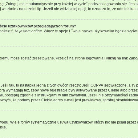
 „Zaloguj mnie automatycznie przy każdej wizycie” podczas logowania się. Jest to
szkole / na uczelni itp. Jeżeli nie widzisz tej opcji, to oznacza to, że administrato
iście użytkowników przeglądających forum?
pokazuj, że jestem online
. Włącz tę opcję i Twoja nazwa użytkownika będzie wyświe
lemu może zostać zresetowane. Przejdź na stronę logowania i kliknij na link
Zapo
li tak, to nastąpiła jedna z tych dwóch rzeczy: Jeśli COPPA jest włączone, a Ty po
fora wymagają też, żeby nowe rejestracje były aktywowane przez Ciebie albo przez
mail, postępuj zgodnie z instrukcjami w nim zawartymi. Jeżeli nie otrzymałeś/aś ż
pewny/a, że podany przez Ciebie adres e-mail jest prawidłowy, spróbuj skontaktować
odu. Wiele forów systematycznie usuwa użytkowników, którzy nic nie pisali przez d
sje.