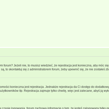
forum? Jeżeli nie, to musisz wiedzieć, że rejestracja jest konieczna, aby móc się 
 są, to skontaktuj się z administratorem forum, żeby upewnić się, że nie zostałeś
domości konieczna jest rejestracja. Jednakże rejestracja da Ci dostęp do dodatkow
żytkowników itp. Rejestracja zajmuje tylko chwilę, więc jest zalecane, abyś ją wyk
 czasie logowania, forum zachowa informację o tym, że jesteś zalogowany tylko p